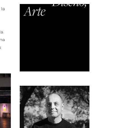
 la
la
una
s