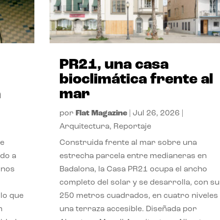
PR21, una casa
bioclimática frente al
a
mar
por
Flat Magazine
|
Jul 26, 2026
|
Arquitectura
,
Reportaje
de
Construida frente al mar sobre una
ido a
estrecha parcela entre medianeras en
 nos
Badalona, la Casa PR21 ocupa el ancho
completo del solar y se desarrolla, con su
lo que
250 metros cuadrados, en cuatro niveles
n
una terraza accesible. Diseñada por