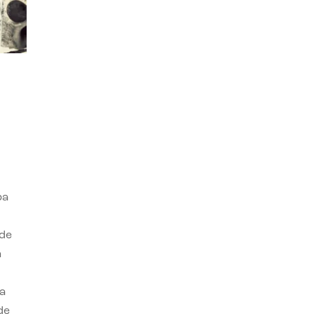
ba
 de
n
a
de