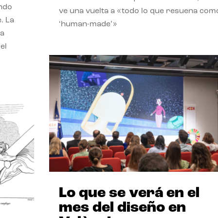
endo
ve una vuelta a «todo lo que resuena com
. La
‘human-made’»
la
el
Lo que se verá en el
mes del diseño en