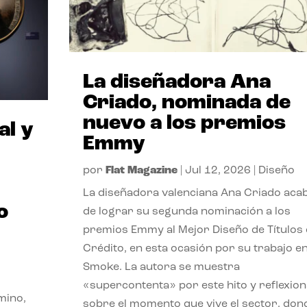
La diseñadora Ana
Criado, nominada de
nuevo a los premios
al y
Emmy
por
Flat Magazine
|
Jul 12, 2026
|
Diseño
La diseñadora valenciana Ana Criado aca
o
de lograr su segunda nominación a los
premios Emmy al Mejor Diseño de Títulos
Crédito, en esta ocasión por su trabajo e
Smoke. La autora se muestra
«supercontenta» por este hito y reflexion
mino,
sobre el momento que vive el sector, don