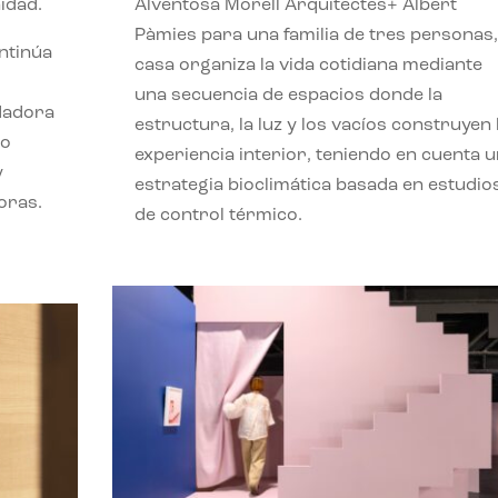
idad.
Alventosa Morell Arquitectes+ Albert
Pàmies para una familia de tres personas,
ontinúa
casa organiza la vida cotidiana mediante
una secuencia de espacios donde la
ndadora
estructura, la luz y los vacíos construyen 
lo
experiencia interior, teniendo en cuenta 
y
estrategia bioclimática basada en estudio
oras.
de control térmico.