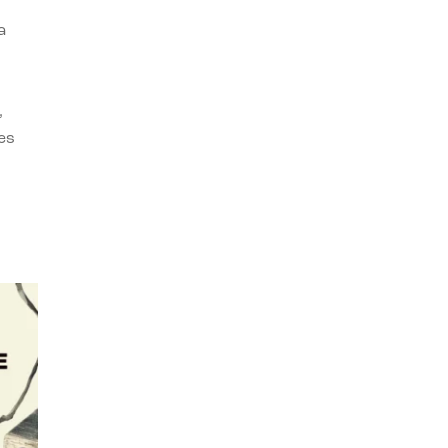
a
,
es