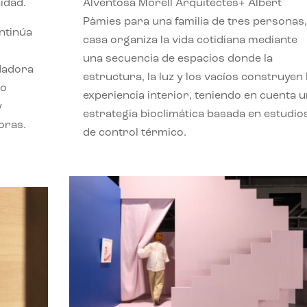
idad.
Alventosa Morell Arquitectes+ Albert
Pàmies para una familia de tres personas,
ontinúa
casa organiza la vida cotidiana mediante
una secuencia de espacios donde la
ndadora
estructura, la luz y los vacíos construyen 
lo
experiencia interior, teniendo en cuenta 
y
estrategia bioclimática basada en estudio
oras.
de control térmico.