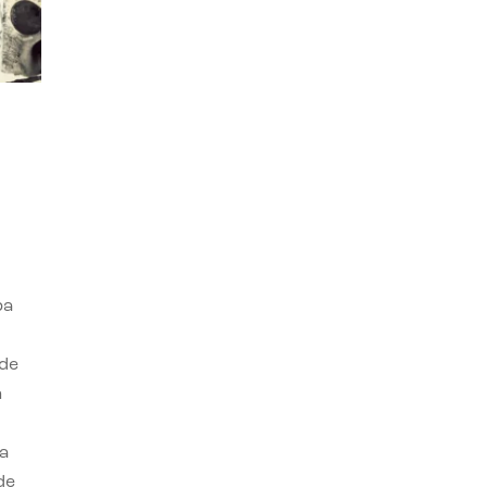
ba
 de
n
a
de