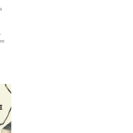
a
,
es