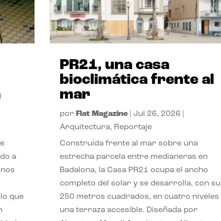
PR21, una casa
bioclimática frente al
a
mar
por
Flat Magazine
|
Jul 26, 2026
|
Arquitectura
,
Reportaje
de
Construida frente al mar sobre una
ido a
estrecha parcela entre medianeras en
 nos
Badalona, la Casa PR21 ocupa el ancho
completo del solar y se desarrolla, con su
lo que
250 metros cuadrados, en cuatro niveles
n
una terraza accesible. Diseñada por