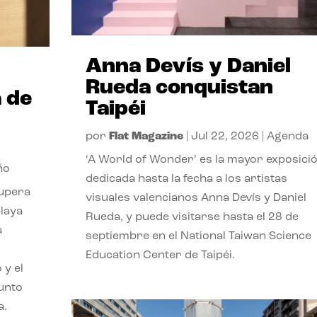
Anna Devís y Daniel
Rueda conquistan
 de
Taipéi
por
Flat Magazine
|
Jul 22, 2026
|
Agenda
‘A World of Wonder’ es la mayor exposici
ño
dedicada hasta la fecha a los artistas
cupera
visuales valencianos Anna Devís y Daniel
playa
Rueda, y puede visitarse hasta el 28 de
a
septiembre en el National Taiwan Science
Education Center de Taipéi.
 y el
punto
a.