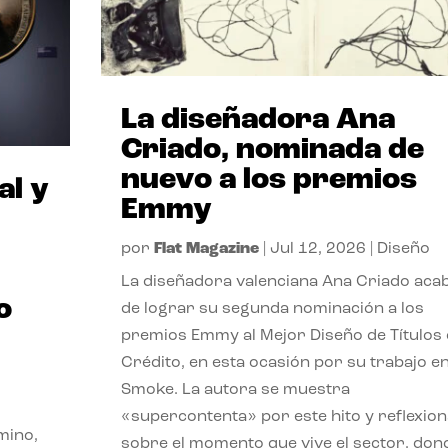
La diseñadora Ana
Criado, nominada de
nuevo a los premios
al y
Emmy
por
Flat Magazine
|
Jul 12, 2026
|
Diseño
La diseñadora valenciana Ana Criado aca
o
de lograr su segunda nominación a los
premios Emmy al Mejor Diseño de Títulos
Crédito, en esta ocasión por su trabajo e
Smoke. La autora se muestra
«supercontenta» por este hito y reflexion
mino,
sobre el momento que vive el sector, don