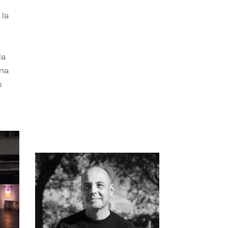
 la
la
una
s