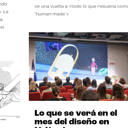
endo
ve una vuelta a «todo lo que resuena com
. La
‘human-made’»
la
el
Lo que se verá en el
mes del diseño en