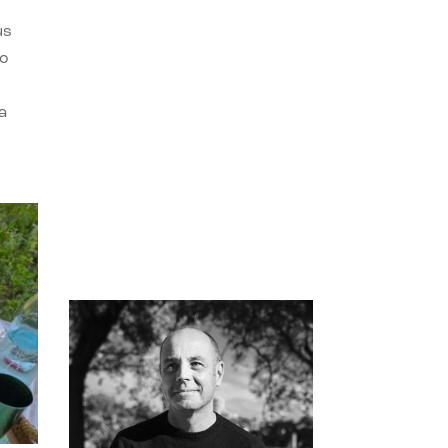
us
do
a