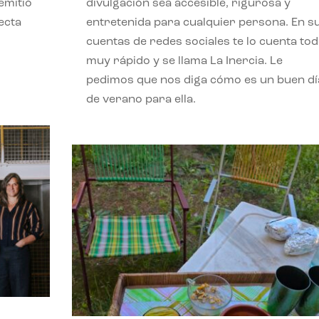
emitió
divulgación sea accesible, rigurosa y
ecta
entretenida para cualquier persona. En s
l
cuentas de redes sociales te lo cuenta to
muy rápido y se llama La Inercia. Le
pedimos que nos diga cómo es un buen dí
de verano para ella.