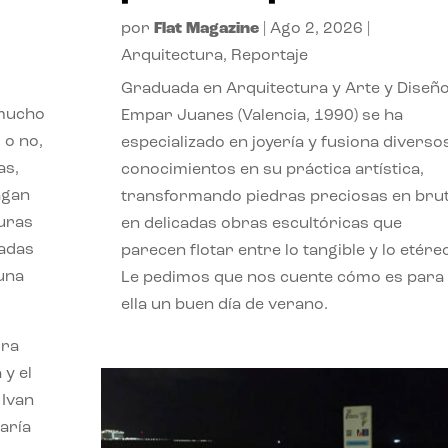
por
Flat Magazine
|
Ago 2, 2026
|
Arquitectura
,
Reportaje
Graduada en Arquitectura y Arte y Diseño
 mucho
Empar Juanes (Valencia, 1990) se ha
 o no,
especializado en joyería y fusiona diverso
as,
conocimientos en su práctica artística,
agan
transformando piedras preciosas en bru
turas
en delicadas obras escultóricas que
vadas
parecen flotar entre lo tangible y lo etére
 una
Le pedimos que nos cuente cómo es para
ella un buen día de verano.
ora
 y el
 Ivan
aría