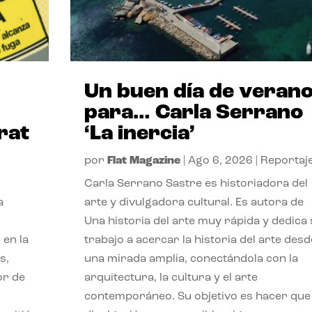
Un buen día de veran
para… Carla Serrano
rat
‘La inercia’
por
Flat Magazine
|
Ago 6, 2026
|
Reportaj
Carla Serrano Sastre es historiadora del
a
arte y divulgadora cultural. Es autora de
Una historia del arte muy rápida y dedica
 en la
trabajo a acercar la historia del arte desd
s,
una mirada amplia, conectándola con la
or de
arquitectura, la cultura y el arte
contemporáneo. Su objetivo es hacer que 