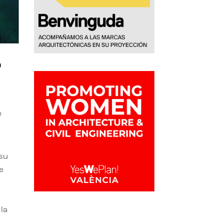
o
e
 su
e
la