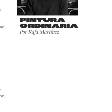
o
dad
e
con