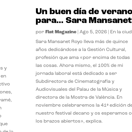
Un buen día de veran
para… Sara Mansanet
por
Flat Magazine
|
Ago 5, 2026
|
En la ciu
Sara Mansanet Royo lleva más de quince
años dedicándose a la Gestión Cultural,
profesión que ama «por encima de todas
las cosas. Ahora mismo, el 100% de mi
s y
jornada laboral está dedicado a ser
 en
Subdirectora de Cinematografía y
ctivo
Audiovisuales del Palau de la Música y
iones,
directora de la Mostra de València. En
iramé,
noviembre celebraremos la 41ª edición d
n
nuestro festival decano y os esperamos 
o
los brazos abiertos», explica.
 que
 de la