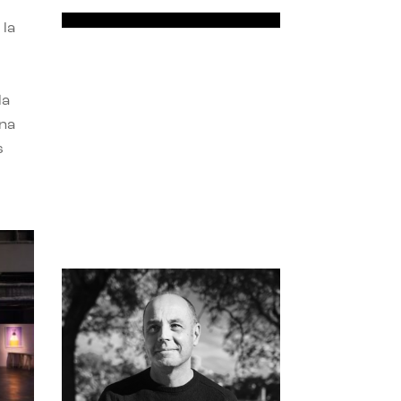
 la
la
una
s