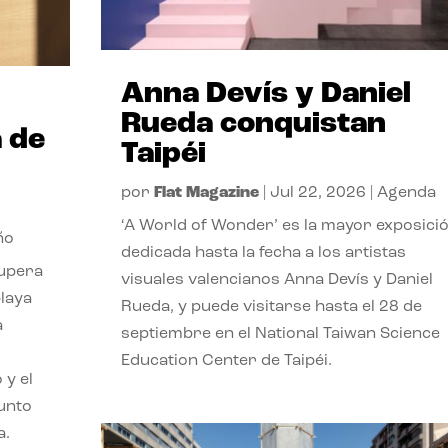
Anna Devís y Daniel
Rueda conquistan
 de
Taipéi
por
Flat Magazine
|
Jul 22, 2026
|
Agenda
‘A World of Wonder’ es la mayor exposici
ño
dedicada hasta la fecha a los artistas
cupera
visuales valencianos Anna Devís y Daniel
playa
Rueda, y puede visitarse hasta el 28 de
a
septiembre en el National Taiwan Science
Education Center de Taipéi.
 y el
punto
a.