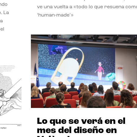
endo
ve una vuelta a «todo lo que resuena com
. La
‘human-made’»
la
el
Lo que se verá en el
mes del diseño en