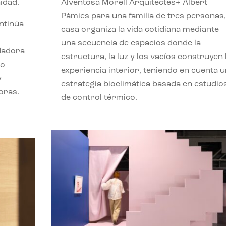
idad.
Alventosa Morell Arquitectes+ Albert
Pàmies para una familia de tres personas,
ontinúa
casa organiza la vida cotidiana mediante
una secuencia de espacios donde la
ndadora
estructura, la luz y los vacíos construyen 
lo
experiencia interior, teniendo en cuenta 
y
estrategia bioclimática basada en estudio
oras.
de control térmico.