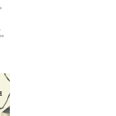
a
,
es