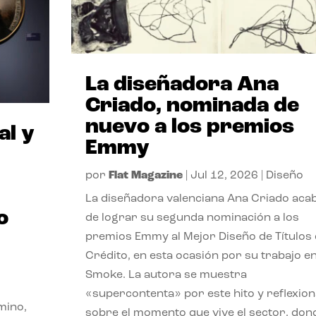
La diseñadora Ana
Criado, nominada de
nuevo a los premios
al y
Emmy
por
Flat Magazine
|
Jul 12, 2026
|
Diseño
La diseñadora valenciana Ana Criado aca
o
de lograr su segunda nominación a los
premios Emmy al Mejor Diseño de Títulos
Crédito, en esta ocasión por su trabajo e
Smoke. La autora se muestra
«supercontenta» por este hito y reflexion
mino,
sobre el momento que vive el sector, don