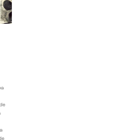
ba
 de
n
a
de