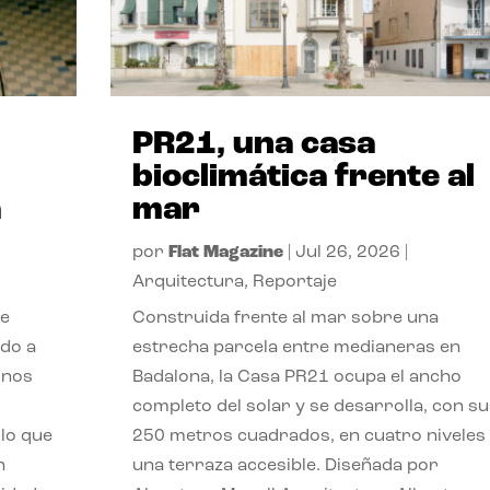
PR21, una casa
bioclimática frente al
a
mar
por
Flat Magazine
|
Jul 26, 2026
|
Arquitectura
,
Reportaje
de
Construida frente al mar sobre una
ido a
estrecha parcela entre medianeras en
 nos
Badalona, la Casa PR21 ocupa el ancho
completo del solar y se desarrolla, con su
lo que
250 metros cuadrados, en cuatro niveles
n
una terraza accesible. Diseñada por