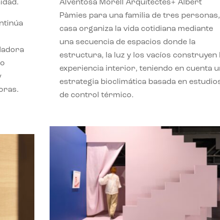
idad.
Alventosa Morell Arquitectes+ Albert
Pàmies para una familia de tres personas,
ontinúa
casa organiza la vida cotidiana mediante
una secuencia de espacios donde la
ndadora
estructura, la luz y los vacíos construyen 
lo
experiencia interior, teniendo en cuenta 
y
estrategia bioclimática basada en estudio
oras.
de control térmico.