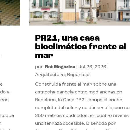
PR21, una casa
bioclimática frente al
a
mar
por
Flat Magazine
|
Jul 26, 2026
|
Arquitectura
,
Reportaje
de
Construida frente al mar sobre una
ido a
estrecha parcela entre medianeras en
 nos
Badalona, la Casa PR21 ocupa el ancho
completo del solar y se desarrolla, con su
lo que
250 metros cuadrados, en cuatro niveles
n
una terraza accesible. Diseñada por