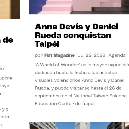
Anna Devís y Daniel
Rueda conquistan
 de
Taipéi
por
Flat Magazine
|
Jul 22, 2026
|
Agenda
‘A World of Wonder’ es la mayor exposici
ño
dedicada hasta la fecha a los artistas
cupera
visuales valencianos Anna Devís y Daniel
playa
Rueda, y puede visitarse hasta el 28 de
a
septiembre en el National Taiwan Science
Education Center de Taipéi.
 y el
punto
a.