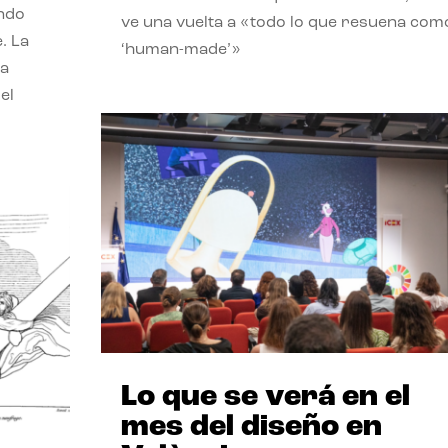
endo
ve una vuelta a «todo lo que resuena com
. La
‘human-made’»
la
el
Lo que se verá en el
mes del diseño en