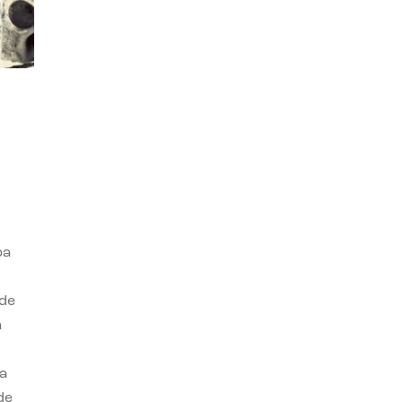
ba
 de
n
a
de