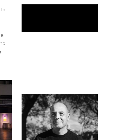
 la
la
una
s