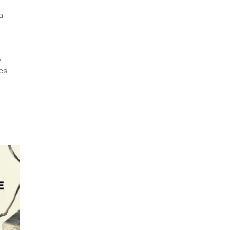
a
,
es