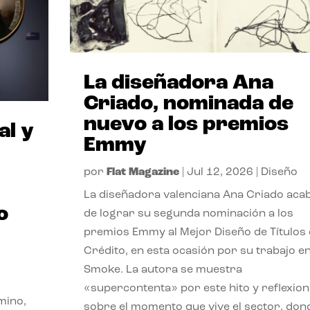
La diseñadora Ana
Criado, nominada de
nuevo a los premios
al y
Emmy
por
Flat Magazine
|
Jul 12, 2026
|
Diseño
La diseñadora valenciana Ana Criado aca
o
de lograr su segunda nominación a los
premios Emmy al Mejor Diseño de Títulos
Crédito, en esta ocasión por su trabajo e
Smoke. La autora se muestra
«supercontenta» por este hito y reflexion
mino,
sobre el momento que vive el sector, don