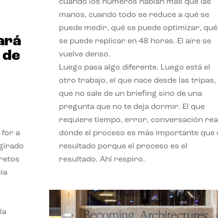
cuando los números hablan más que las
manos, cuando todo se reduce a qué se
puede medir, qué se puede optimizar, qué
ará
se puede replicar en 48 horas. El aire se
 de
vuelve denso.
Luego pasa algo diferente. Luego está el
otro trabajo, el que nace desde las tripas, 
que no sale de un briefing sino de una
pregunta que no te deja dormir. El que
requiere tiempo, error, conversación real
 for a
donde el proceso es más importante que 
 girado
resultado porque el proceso es el
 retos
resultado. Ahí respiro.
ia
la