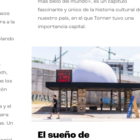
más bello del mundo», es un capítulo
fascinante y único de la historia cultural d
asos
nuestro país, en el que Torner tuvo una
ra a la
importancia capital.
velando
s
oth,
ue los
ión
 y el
para
as. Un
El sueño de