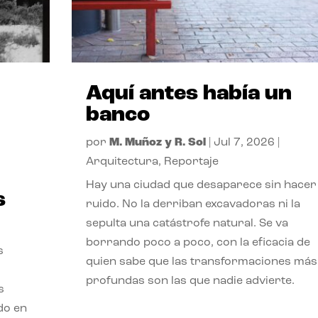
Aquí antes había un
banco
por
M. Muñoz y R. Sol
|
Jul 7, 2026
|
Arquitectura
,
Reportaje
Hay una ciudad que desaparece sin hacer
s
ruido. No la derriban excavadoras ni la
sepulta una catástrofe natural. Se va
borrando poco a poco, con la eficacia de
s
quien sabe que las transformaciones más
profundas son las que nadie advierte.
s
ado en