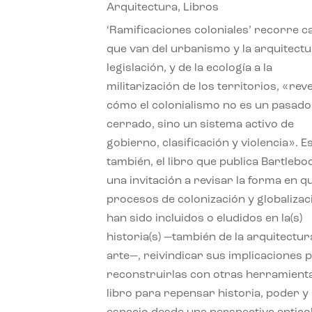
Arquitectura
,
Libros
‘Ramificaciones coloniales’ recorre c
que van del urbanismo y la arquitectu
legislación, y de la ecología a la
militarización de los territorios, «re
cómo el colonialismo no es un pasado
cerrado, sino un sistema activo de
gobierno, clasificación y violencia». E
también, el libro que publica Bartlebo
una invitación a revisar la forma en q
procesos de colonización y globalizac
han sido incluidos o eludidos en la(s)
historia(s) —también de la arquitectura
arte—, reivindicar sus implicaciones 
reconstruirlas con otras herramient
libro para repensar historia, poder y