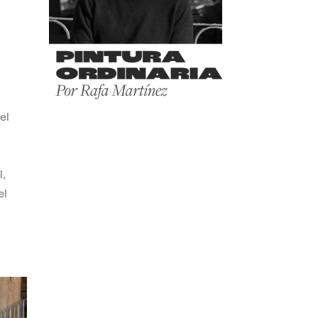
el
,
el