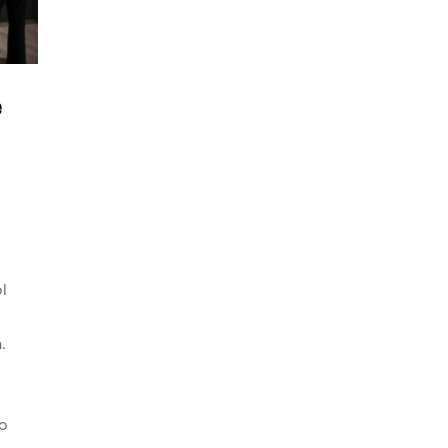
e
l
.
o