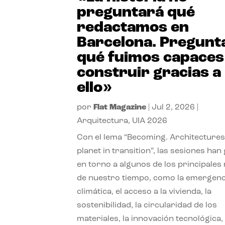
preguntará qué
redactamos en
Barcelona. Pregunt
qué fuimos capaces
construir gracias a
ello»
por
Flat Magazine
|
Jul 2, 2026
|
Arquitectura
,
UIA 2026
Con el lema “Becoming. Architectures
planet in transition”, las sesiones han
en torno a algunos de los principales
de nuestro tiempo, como la emergenc
climática, el acceso a la vivienda, la
sostenibilidad, la circularidad de los
materiales, la innovación tecnológica, 