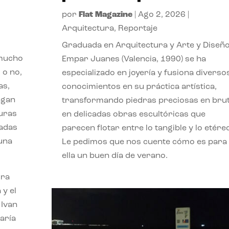
por
Flat Magazine
|
Ago 2, 2026
|
Arquitectura
,
Reportaje
Graduada en Arquitectura y Arte y Diseño
 mucho
Empar Juanes (Valencia, 1990) se ha
 o no,
especializado en joyería y fusiona diverso
as,
conocimientos en su práctica artística,
agan
transformando piedras preciosas en bru
turas
en delicadas obras escultóricas que
vadas
parecen flotar entre lo tangible y lo etére
 una
Le pedimos que nos cuente cómo es para
ella un buen día de verano.
ora
 y el
 Ivan
aría