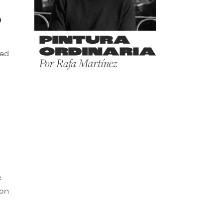
o
dad
e
con