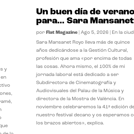
Un buen día de veran
para… Sara Mansanet
por
Flat Magazine
|
Ago 5, 2026
|
En la ciu
Sara Mansanet Royo lleva más de quince
años dedicándose a la Gestión Cultural,
profesión que ama «por encima de todas
las cosas. Ahora mismo, el 100% de mi
s y
jornada laboral está dedicado a ser
 en
Subdirectora de Cinematografía y
ctivo
Audiovisuales del Palau de la Música y
iones,
directora de la Mostra de València. En
iramé,
noviembre celebraremos la 41ª edición d
n
nuestro festival decano y os esperamos 
o
los brazos abiertos», explica.
 que
 de la