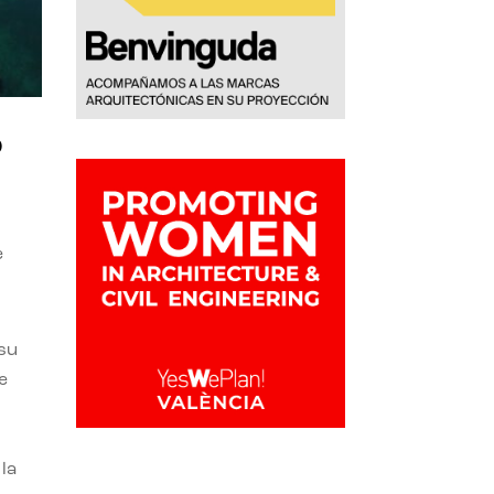
o
e
 su
e
la