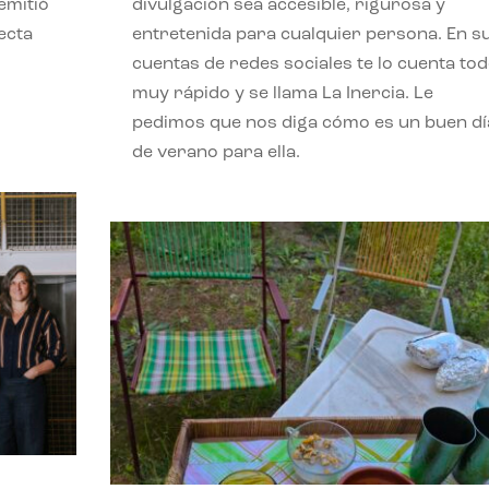
emitió
divulgación sea accesible, rigurosa y
ecta
entretenida para cualquier persona. En s
l
cuentas de redes sociales te lo cuenta to
muy rápido y se llama La Inercia. Le
pedimos que nos diga cómo es un buen dí
de verano para ella.