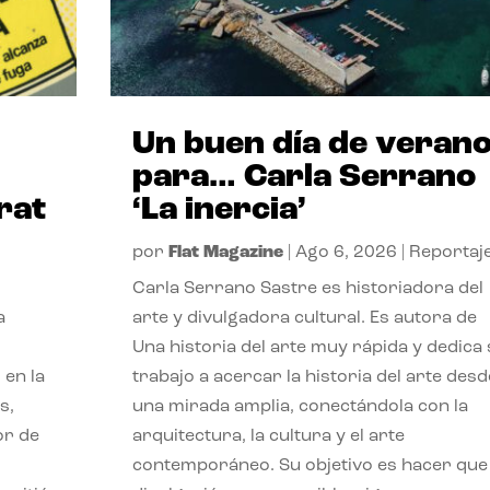
Un buen día de veran
para… Carla Serrano
rat
‘La inercia’
por
Flat Magazine
|
Ago 6, 2026
|
Reportaj
Carla Serrano Sastre es historiadora del
a
arte y divulgadora cultural. Es autora de
Una historia del arte muy rápida y dedica
 en la
trabajo a acercar la historia del arte desd
s,
una mirada amplia, conectándola con la
or de
arquitectura, la cultura y el arte
contemporáneo. Su objetivo es hacer que 