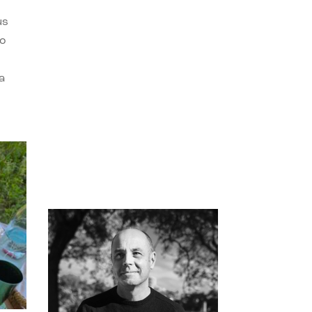
us
do
a