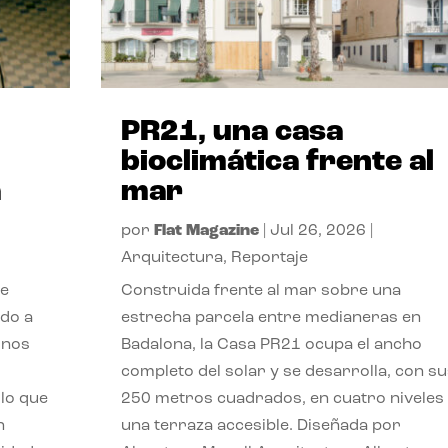
PR21, una casa
bioclimática frente al
a
mar
por
Flat Magazine
|
Jul 26, 2026
|
Arquitectura
,
Reportaje
de
Construida frente al mar sobre una
ido a
estrecha parcela entre medianeras en
 nos
Badalona, la Casa PR21 ocupa el ancho
completo del solar y se desarrolla, con su
lo que
250 metros cuadrados, en cuatro niveles
n
una terraza accesible. Diseñada por