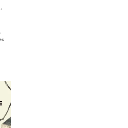
a
,
es