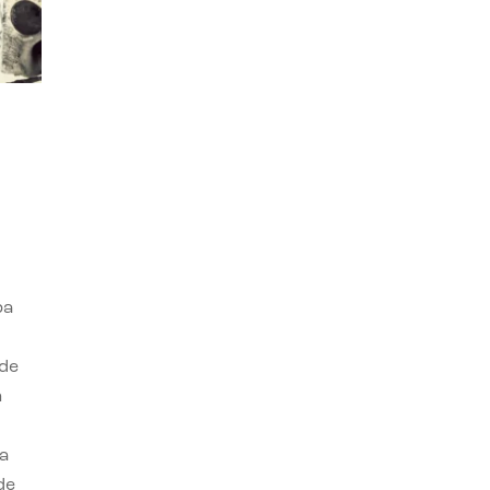
ba
 de
n
a
de