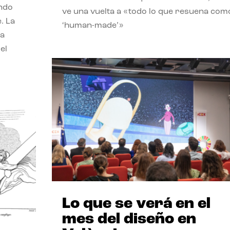
endo
ve una vuelta a «todo lo que resuena com
. La
‘human-made’»
la
el
Lo que se verá en el
mes del diseño en