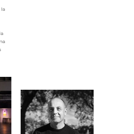
 la
la
una
s