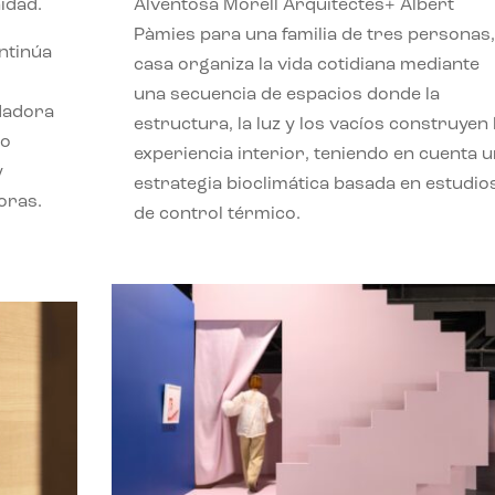
idad.
Alventosa Morell Arquitectes+ Albert
Pàmies para una familia de tres personas,
ontinúa
casa organiza la vida cotidiana mediante
una secuencia de espacios donde la
ndadora
estructura, la luz y los vacíos construyen 
lo
experiencia interior, teniendo en cuenta 
y
estrategia bioclimática basada en estudio
oras.
de control térmico.