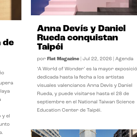
Anna Devís y Daniel
Rueda conquistan
 de
Taipéi
por
Flat Magazine
|
Jul 22, 2026
|
Agenda
‘A World of Wonder’ es la mayor exposici
ño
dedicada hasta la fecha a los artistas
cupera
visuales valencianos Anna Devís y Daniel
playa
Rueda, y puede visitarse hasta el 28 de
a
septiembre en el National Taiwan Science
Education Center de Taipéi.
 y el
punto
a.