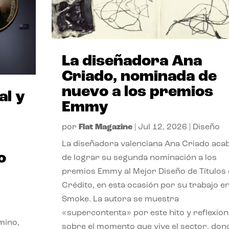
La diseñadora Ana
Criado, nominada de
nuevo a los premios
al y
Emmy
por
Flat Magazine
|
Jul 12, 2026
|
Diseño
La diseñadora valenciana Ana Criado aca
o
de lograr su segunda nominación a los
premios Emmy al Mejor Diseño de Títulos
Crédito, en esta ocasión por su trabajo e
Smoke. La autora se muestra
«supercontenta» por este hito y reflexion
mino,
sobre el momento que vive el sector, don