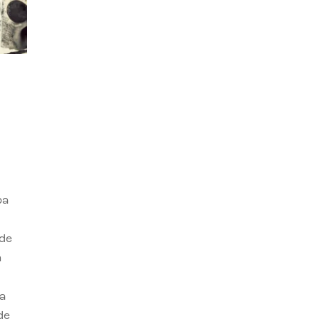
ba
 de
n
a
de