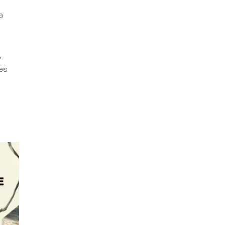
a
,
es