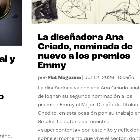
La diseñadora Ana
Criado, nominada de
nuevo a los premios
al y
Emmy
por
Flat Magazine
|
Jul 12, 2026
|
Diseño
La diseñadora valenciana Ana Criado aca
o
de lograr su segunda nominación a los
premios Emmy al Mejor Diseño de Títulos
Crédito, en esta ocasión por su trabajo e
Smoke. La autora se muestra
«supercontenta» por este hito y reflexion
mino,
sobre el momento que vive el sector, don