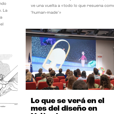
endo
ve una vuelta a «todo lo que resuena com
. La
‘human-made’»
la
el
Lo que se verá en el
mes del diseño en