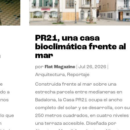
PR21, una casa
bioclimática frente al
a
mar
por
Flat Magazine
|
Jul 26, 2026
|
Arquitectura
,
Reportaje
de
Construida frente al mar sobre una
ido a
estrecha parcela entre medianeras en
 nos
Badalona, la Casa PR21 ocupa el ancho
completo del solar y se desarrolla, con su
lo que
250 metros cuadrados, en cuatro niveles
n
una terraza accesible. Diseñada por