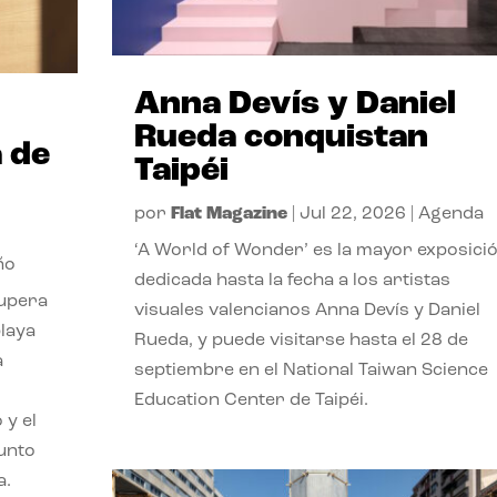
Anna Devís y Daniel
Rueda conquistan
 de
Taipéi
por
Flat Magazine
|
Jul 22, 2026
|
Agenda
‘A World of Wonder’ es la mayor exposici
ño
dedicada hasta la fecha a los artistas
cupera
visuales valencianos Anna Devís y Daniel
playa
Rueda, y puede visitarse hasta el 28 de
a
septiembre en el National Taiwan Science
Education Center de Taipéi.
 y el
punto
a.