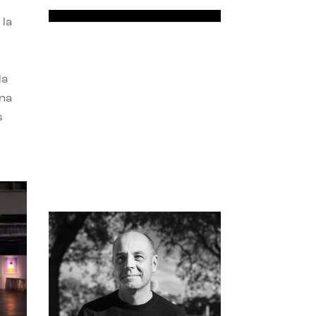
 la
la
una
s