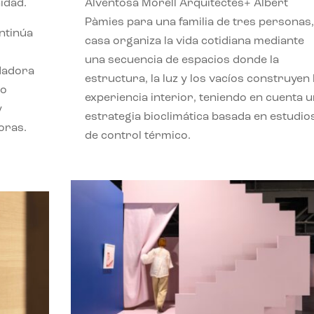
idad.
Alventosa Morell Arquitectes+ Albert
Pàmies para una familia de tres personas,
ontinúa
casa organiza la vida cotidiana mediante
una secuencia de espacios donde la
ndadora
estructura, la luz y los vacíos construyen 
lo
experiencia interior, teniendo en cuenta 
y
estrategia bioclimática basada en estudio
oras.
de control térmico.