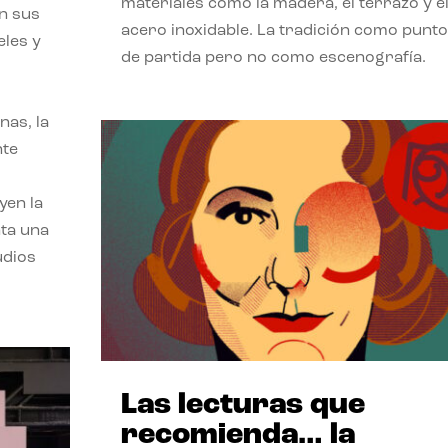
materiales como la madera, el terrazo y e
on sus
acero inoxidable. La tradición como punto
eles y
de partida pero no como escenografía.
nas, la
nte
yen la
nta una
udios
Las lecturas que
recomienda… la