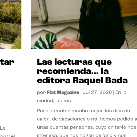
itar
Las lecturas que
recomienda… la
editora Raquel Bada
por
Flat Magazine
|
Jul 27, 2026
|
En la
ciudad
,
Libros
Para afrontar mucho mejor los días de
calor, de vacaciones o no, hemos pedido 
unas cuantas personas, cuyo criterio nos
 Le
interesa, que nos hagan de faro y nos
au y el