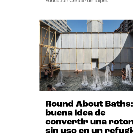
Education Center de Taipéi.
Round About Baths:
buena idea de
convertir una roto
sin uso en un refug