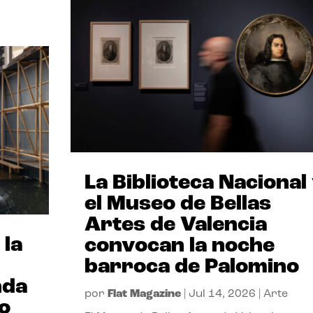
La Biblioteca Nacional
el Museo de Bellas
Artes de Valencia
 la
convocan la noche
barroca de Palomino
nda
por
Flat Magazine
|
Jul 14, 2026
|
Arte
io