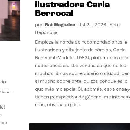
ilustradora Carla
Berrocal
por
Flat Magazine
|
Jul 21, 2026
|
Arte
,
Reportaje
Empieza la ronda de recomendaciones la
ilustradora y dibujante de cómics, Carla
Berrocal (Madrid, 1983), pintamonas en s
redes sociales. «La verdad es que no leo
muchos libros sobre diseño o ciudad, pe
sí mucho sobre arte, quizás porque es lo
nda
que más me apela. Si, además, esos ensay
sición
tienen perspectiva de género, me interes
más, obvio», explica.
iel
e
ence