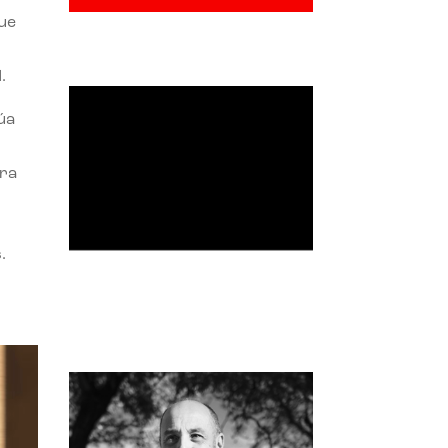
ue
.
úa
ora
.