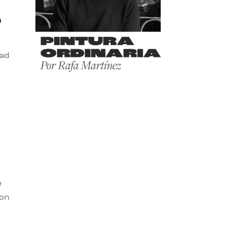
o
dad
e
con