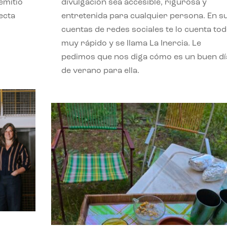
emitió
divulgación sea accesible, rigurosa y
ecta
entretenida para cualquier persona. En s
l
cuentas de redes sociales te lo cuenta to
muy rápido y se llama La Inercia. Le
pedimos que nos diga cómo es un buen dí
de verano para ella.