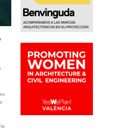
o
e
 su
e
la