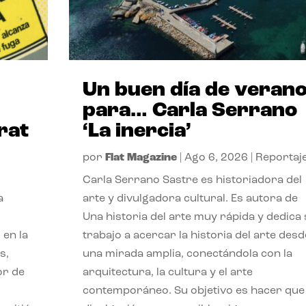
Un buen día de veran
para… Carla Serrano
rat
‘La inercia’
por
Flat Magazine
|
Ago 6, 2026
|
Reportaj
Carla Serrano Sastre es historiadora del
a
arte y divulgadora cultural. Es autora de
Una historia del arte muy rápida y dedica
 en la
trabajo a acercar la historia del arte desd
s,
una mirada amplia, conectándola con la
or de
arquitectura, la cultura y el arte
contemporáneo. Su objetivo es hacer que 