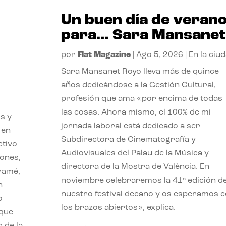
Un buen día de veran
para… Sara Mansanet
por
Flat Magazine
|
Ago 5, 2026
|
En la ciu
Sara Mansanet Royo lleva más de quince
años dedicándose a la Gestión Cultural,
profesión que ama «por encima de todas
las cosas. Ahora mismo, el 100% de mi
s y
jornada laboral está dedicado a ser
 en
Subdirectora de Cinematografía y
ctivo
Audiovisuales del Palau de la Música y
iones,
directora de la Mostra de València. En
iramé,
noviembre celebraremos la 41ª edición d
n
nuestro festival decano y os esperamos 
o
los brazos abiertos», explica.
 que
 de la