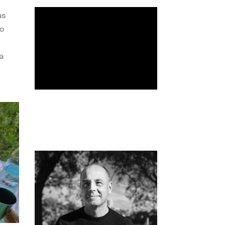
us
do
a