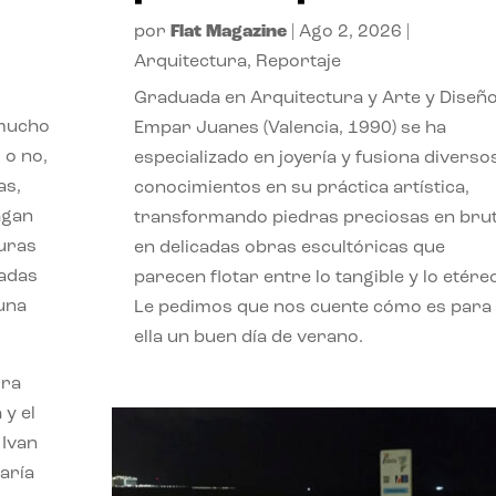
por
Flat Magazine
|
Ago 2, 2026
|
Arquitectura
,
Reportaje
Graduada en Arquitectura y Arte y Diseño
 mucho
Empar Juanes (Valencia, 1990) se ha
 o no,
especializado en joyería y fusiona diverso
as,
conocimientos en su práctica artística,
agan
transformando piedras preciosas en bru
turas
en delicadas obras escultóricas que
vadas
parecen flotar entre lo tangible y lo etére
 una
Le pedimos que nos cuente cómo es para
ella un buen día de verano.
ora
 y el
 Ivan
aría