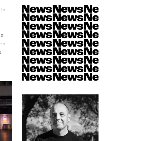
 la
la
una
s