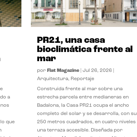
PR21, una casa
bioclimática frente al
a
mar
por
Flat Magazine
|
Jul 26, 2026
|
Arquitectura
,
Reportaje
de
Construida frente al mar sobre una
ido a
estrecha parcela entre medianeras en
 nos
Badalona, la Casa PR21 ocupa el ancho
completo del solar y se desarrolla, con su
lo que
250 metros cuadrados, en cuatro niveles
n
una terraza accesible. Diseñada por