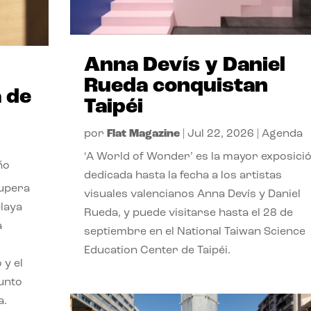
Anna Devís y Daniel
Rueda conquistan
 de
Taipéi
por
Flat Magazine
|
Jul 22, 2026
|
Agenda
‘A World of Wonder’ es la mayor exposici
ño
dedicada hasta la fecha a los artistas
cupera
visuales valencianos Anna Devís y Daniel
playa
Rueda, y puede visitarse hasta el 28 de
a
septiembre en el National Taiwan Science
Education Center de Taipéi.
 y el
punto
a.