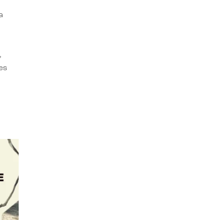
a
,
es