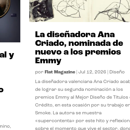
La diseñadora Ana
Criado, nominada de
nuevo a los premios
al y
Emmy
por
Flat Magazine
|
Jul 12, 2026
|
Diseño
La diseñadora valenciana Ana Criado aca
o
de lograr su segunda nominación a los
premios Emmy al Mejor Diseño de Títulos
Crédito, en esta ocasión por su trabajo e
Smoke. La autora se muestra
«supercontenta» por este hito y reflexion
mino,
sobre el momento que vive el sector, don