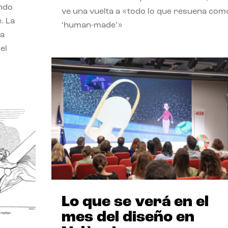
endo
ve una vuelta a «todo lo que resuena com
. La
‘human-made’»
la
el
Lo que se verá en el
mes del diseño en