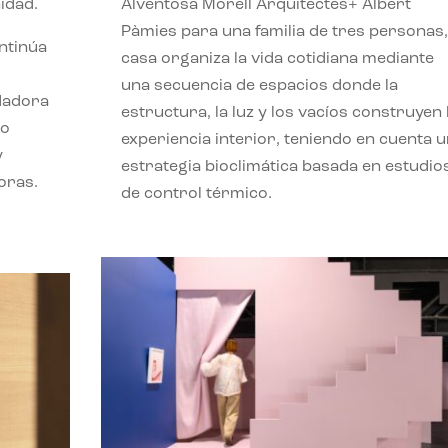
idad.
Alventosa Morell Arquitectes+ Albert
Pàmies para una familia de tres personas,
ontinúa
casa organiza la vida cotidiana mediante
una secuencia de espacios donde la
ndadora
estructura, la luz y los vacíos construyen 
lo
experiencia interior, teniendo en cuenta 
y
estrategia bioclimática basada en estudio
oras.
de control térmico.