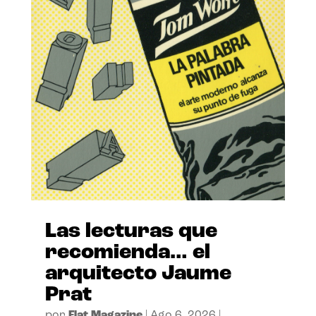
Las lecturas que
recomienda… el
arquitecto Jaume
Prat
por
Flat Magazine
|
Ago 6, 2026
|