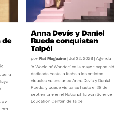
Anna Devís y Daniel
 de
Rueda conquistan
Taipéi
por
Flat Magazine
|
Jul 22, 2026
|
Agenda
ño
‘A World of Wonder’ es la mayor exposici
dedicada hasta la fecha a los artistas
cupera
visuales valencianos Anna Devís y Daniel
playa
Rueda, y puede visitarse hasta el 28 de
a
septiembre en el National Taiwan Science
Education Center de Taipéi.
 y el
punto