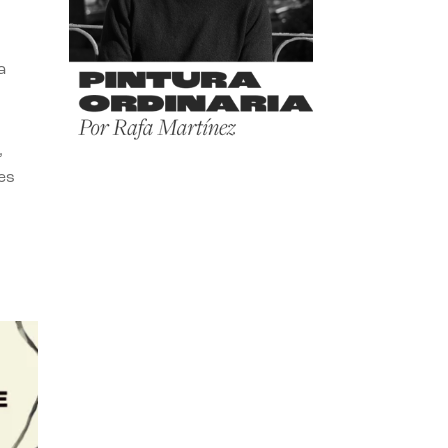
a
,
es