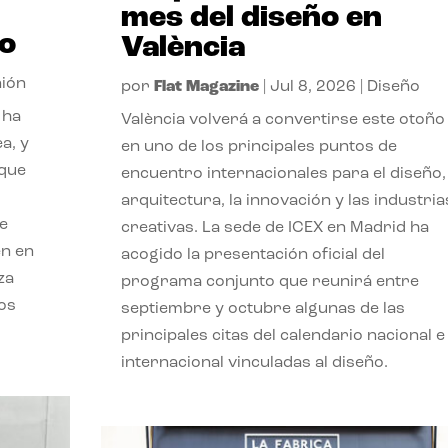
mes del diseño en
so
València
nión
por
Flat Magazine
|
Jul 8, 2026
|
Diseño
 ha
València volverá a convertirse este otoño
a, y
en uno de los principales puntos de
 que
encuentro internacionales para el diseño, 
arquitectura, la innovación y las industria
ue
creativas. La sede de ICEX en Madrid ha
en en
acogido la presentación oficial del
za
programa conjunto que reunirá entre
os
septiembre y octubre algunas de las
principales citas del calendario nacional e
internacional vinculadas al diseño.