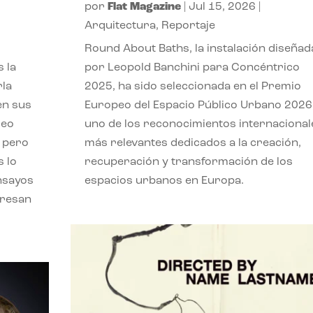
por
Flat Magazine
|
Jul 15, 2026
|
,
Arquitectura
,
Reportaje
Round About Baths, la instalación diseñad
 la
por Leopold Banchini para Concéntrico
rla
2025, ha sido seleccionada en el Premio
en sus
Europeo del Espacio Público Urbano 2026
leo
uno de los reconocimientos internacional
, pero
más relevantes dedicados a la creación,
s lo
recuperación y transformación de los
nsayos
espacios urbanos en Europa.
eresan