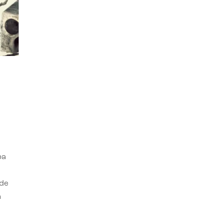
ba
 de
n