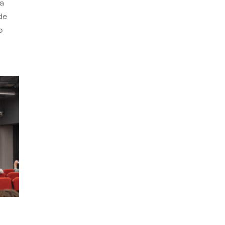
a
de
o