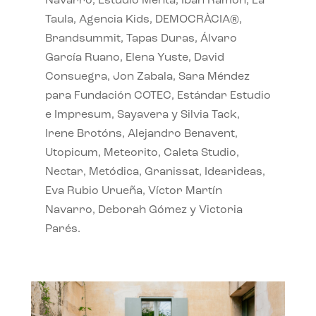
Navarro, Estudio Menta, Ibán Ramón, La
Taula, Agencia Kids, DEMOCRÀCIA®,
Brandsummit, Tapas Duras, Álvaro
García Ruano, Elena Yuste, David
Consuegra, Jon Zabala, Sara Méndez
para Fundación COTEC, Estándar Estudio
e Impresum, Sayavera y Silvia Tack,
Irene Brotóns, Alejandro Benavent,
Utopicum, Meteorito, Caleta Studio,
Nectar, Metódica, Granissat, Idearideas,
Eva Rubio Urueña, Víctor Martín
Navarro, Deborah Gómez y Victoria
Parés.