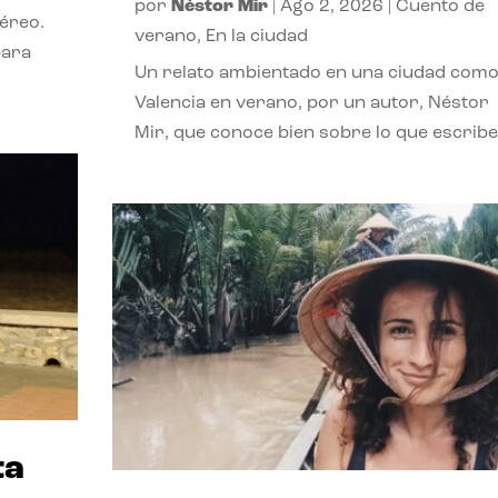
por
Néstor Mir
|
Ago 2, 2026
|
Cuento de
téreo.
verano
,
En la ciudad
para
Un relato ambientado en una ciudad com
Valencia en verano, por un autor, Néstor
Mir, que conoce bien sobre lo que escribe
ta