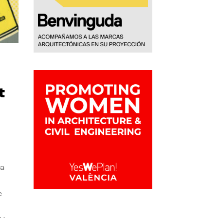
t
la
e