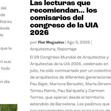
Las lecturas que
 del
recomiendan… los
 de
comisarios del
dica su
congreso de la UIA
 desde
2026
la
por
Flat Magazine
|
Ago 5, 2026
|
que la
Arquitectura
,
Reportaje
El 29 Congreso Mundial de Arquitectos y
En sus
Arquitectas de la UIA 2026, celebrado en
a todo
julio, ha sido comisariado por un colectiv
de arquitectos de diferentes generacione
n día
Pau Bajet, Mariona Benedito, Maria Giramé
Tomeu Ramis, Pau Sarquella y Carmen
Torres, que operan desde el territorio
extendido de Barcelona. Les pedimos que
nos recomienden lecturas para salvar de 