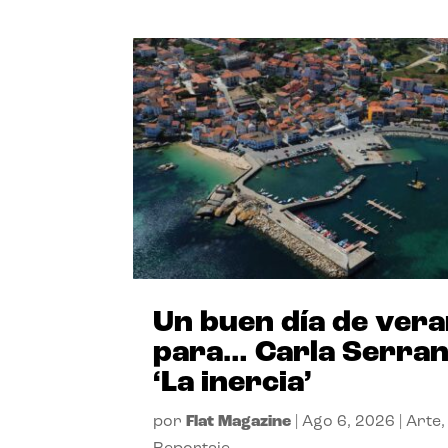
Un buen día de ver
para… Carla Serra
‘La inercia’
por
Flat Magazine
|
Ago 6, 2026
|
Arte
,