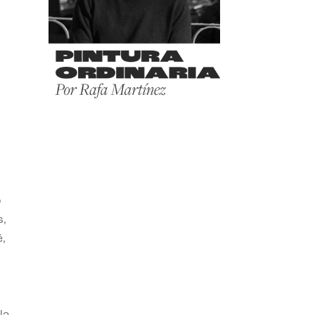
o
s,
,
la