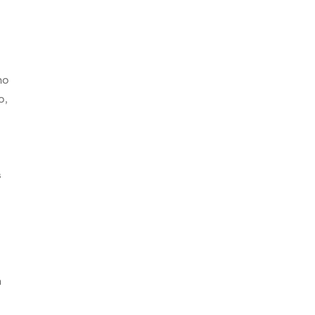
ho
o,
s
s
n