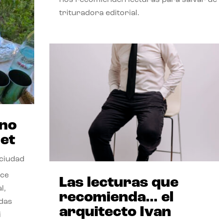
trituradora editorial.
ano
et
 ciudad
nce
Las lecturas que
l,
recomienda… el
odas
arquitecto Ivan
i