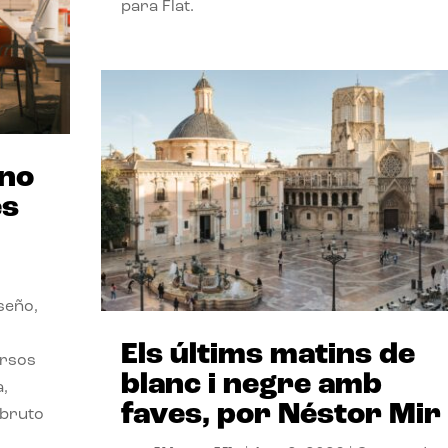
para Flat.
ano
es
seño,
Els últims matins de
ersos
blanc i negre amb
a,
faves, por Néstor Mir
 bruto