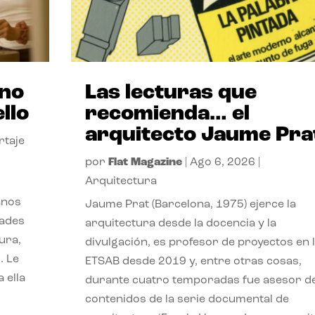
ano
Las lecturas que
llo
recomienda… el
arquitecto Jaume Pra
rtaje
por
Flat Magazine
|
Ago 6, 2026
|
Arquitectura
anos
Jaume Prat (Barcelona, 1975) ejerce la
dades
arquitectura desde la docencia y la
ura,
divulgación, es profesor de proyectos en 
. Le
ETSAB desde 2019 y, entre otras cosas,
 ella
durante cuatro temporadas fue asesor d
contenidos de la serie documental de