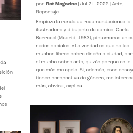
por
Flat Magazine
|
Jul 21, 2026
|
Arte
,
Reportaje
Empieza la ronda de recomendaciones la
ilustradora y dibujante de cómics, Carla
Berrocal (Madrid, 1983), pintamonas en s
redes sociales. «La verdad es que no leo
muchos libros sobre diseño o ciudad, pe
sí mucho sobre arte, quizás porque es lo
nda
que más me apela. Si, además, esos ensay
sición
tienen perspectiva de género, me interes
más, obvio», explica.
iel
e
ence