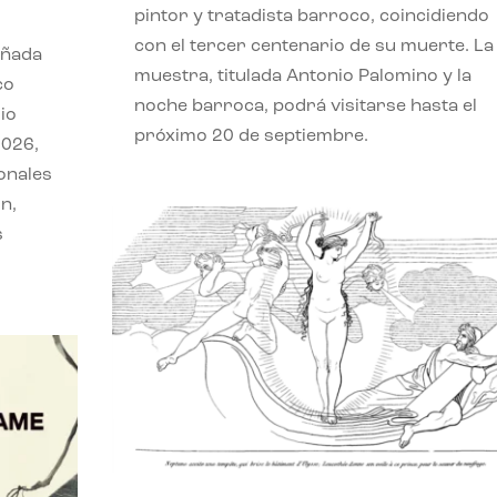
pintor y tratadista barroco, coincidiendo
con el tercer centenario de su muerte. La
eñada
muestra, titulada Antonio Palomino y la
co
noche barroca, podrá visitarse hasta el
io
próximo 20 de septiembre.
2026,
onales
n,
s