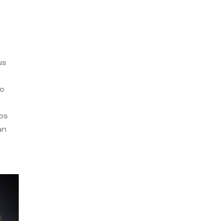
us
ro
os
an