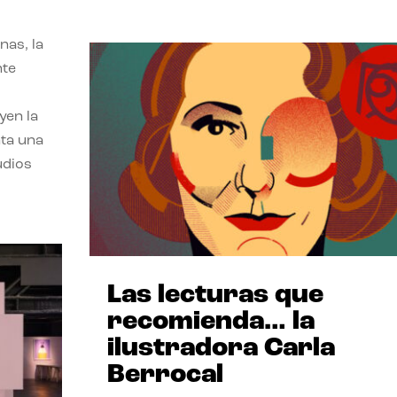
nas, la
nte
yen la
nta una
udios
Las lecturas que
recomienda… la
ilustradora Carla
Berrocal