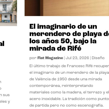
El imaginario de un
merendero de playa d
los años 50, bajo la
al
mirada de Rifé
por
Flat Magazine
|
Jul 23, 2026
|
Diseño
El último trabajo de Francesc Rifé recupe
el imaginario de un merendero de la playa
de València de 1950 desde una mirada
n
contemporánea, reinterpretando
o
materiales como la madera, el terrazo y e
on sus
acero inoxidable. La tradición como punto
eles y
de partida pero no como escenografía.