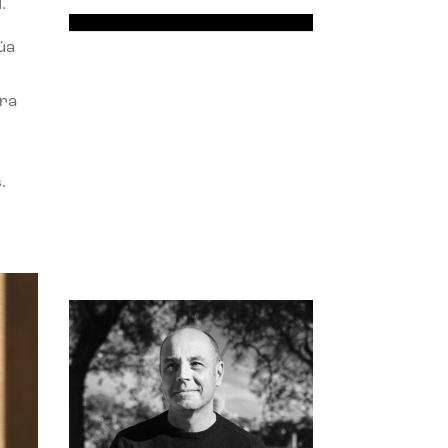
.
úa
ora
.