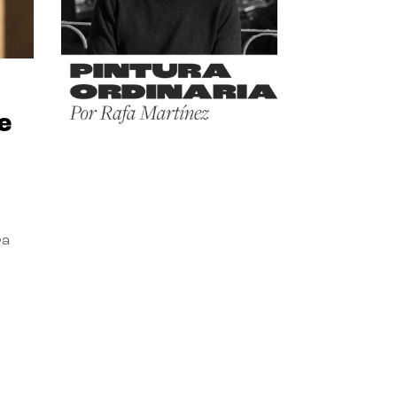
e
ra
l