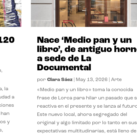
 120
Nace ‘Medio pan y un
libro’, de antiguo hor
a sede de La
Documental
e
,
por
Clara Sáez
|
May 13, 2026
|
Arte
, la
«Medio pan y un libro» toma la conocida
udad a
frase de Lorca para hilar un pasado que 
ciones
reactiva en el presente y se lanza al futuro
s han
Este nuevo local, ahora segregado del
ios y
original y algo limitado por lo tanto en sus
s,
expectativas multitudinarias, está lleno de