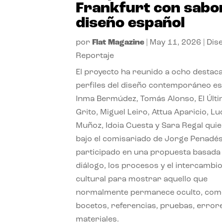
Frankfurt con sabo
diseño español
por
Flat Magazine
|
May 11, 2026
|
Dis
Reportaje
El proyecto ha reunido a ocho destac
perfiles del diseño contemporáneo es
Inma Bermúdez, Tomás Alonso, El Últ
Grito, Miguel Leiro, Attua Aparicio, L
Muñoz, Idoia Cuesta y Sara Regal quie
bajo el comisariado de Jorge Penadés
participado en una propuesta basada 
diálogo, los procesos y el intercambi
cultural para mostrar aquello que
normalmente permanece oculto, co
bocetos, referencias, pruebas, error
materiales.