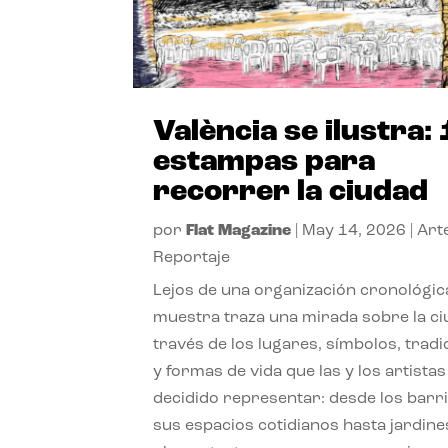
València se ilustra:
estampas para
recorrer la ciudad
por
Flat Magazine
|
May 14, 2026
|
Art
Reportaje
Lejos de una organización cronológica
muestra traza una mirada sobre la ci
través de los lugares, símbolos, tradi
y formas de vida que las y los artista
decidido representar: desde los barr
sus espacios cotidianos hasta jardine