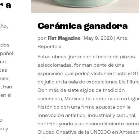
r a
Cerámica ganadora
eño
,
por
Flat Magazine
|
May 9, 2026
|
Arte
,
ados
Reportaje
pañol:
Estas obras, junto con el resto de piezas
imo
seleccionadas, forman parte de una
ucas
exposición que podrá visitarse hasta el 3
nes,
de julio en la sala de exposiciones Els Filtr
, han
Con más de siete siglos de tradición
en el
ceramista, Manises ha combinado su lega
o
histórico con una firme apuesta por la
innovación artística, industrial y cultural,
mo
contribuyendo a su reconocimiento como
es y
Ciudad Creativa de la UNESCO en Artesan