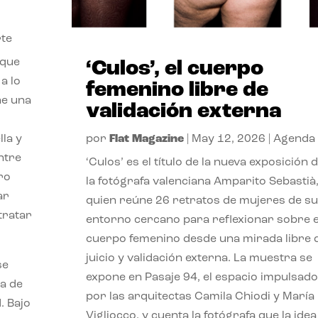
te
 que
‘Culos’, el cuerpo
a lo
femenino libre de
ne una
validación externa
lla y
por
Flat Magazine
|
May 12, 2026
|
Agenda
ntre
‘Culos’ es el título de la nueva exposición 
ro
la fotógrafa valenciana Amparito Sebastià
ar
quien reúne 26 retratos de mujeres de su
etratar
entorno cercano para reflexionar sobre e
cuerpo femenino desde una mirada libre 
juicio y validación externa. La muestra se
se
expone en Pasaje 94, el espacio impulsado
a de
por las arquitectas Camila Chiodi y María
. Bajo
Vigliocco, y cuenta la fotógrafa que la idea