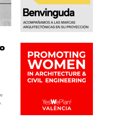
no
se
.