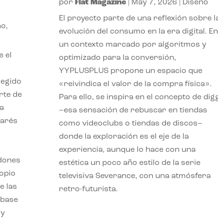
por
Flat Magazine
|
May 7, 2026
|
Diseño
El proyecto parte de una reflexión sobre l
ño
,
evolución del consumo en la era digital. En
un contexto marcado por algoritmos y
e el
optimizado para la conversión,
YYPLUSPLUS propone un espacio que
legido
«reivindica el valor de la compra física».
rte de
Para ello, se inspira en el concepto de dig
ia
–esa sensación de rebuscar en tiendas
marés
como videoclubs o tiendas de discos–
donde la exploración es el eje de la
experiencia, aunque lo hace con una
rdones
estética un poco año estilo de la serie
opio
televisiva Severance, con una atmósfera
e las
retro-futurista.
 base
 y