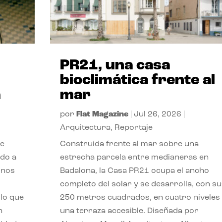
PR21, una casa
bioclimática frente al
a
mar
por
Flat Magazine
|
Jul 26, 2026
|
Arquitectura
,
Reportaje
de
Construida frente al mar sobre una
ido a
estrecha parcela entre medianeras en
 nos
Badalona, la Casa PR21 ocupa el ancho
completo del solar y se desarrolla, con su
lo que
250 metros cuadrados, en cuatro niveles
n
una terraza accesible. Diseñada por