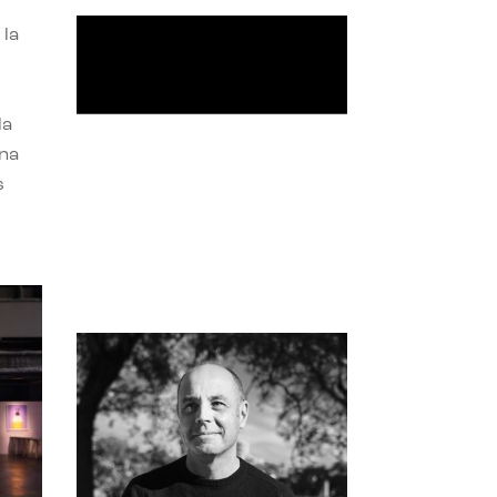
 la
la
una
s