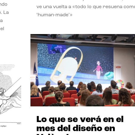
endo
ve una vuelta a «todo lo que resuena com
. La
‘human-made’»
la
el
Lo que se verá en el
mes del diseño en