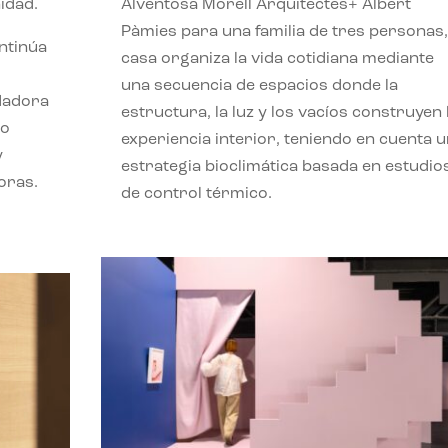
idad.
Alventosa Morell Arquitectes+ Albert
Pàmies para una familia de tres personas,
ontinúa
casa organiza la vida cotidiana mediante
una secuencia de espacios donde la
ndadora
estructura, la luz y los vacíos construyen 
lo
experiencia interior, teniendo en cuenta 
y
estrategia bioclimática basada en estudio
oras.
de control térmico.