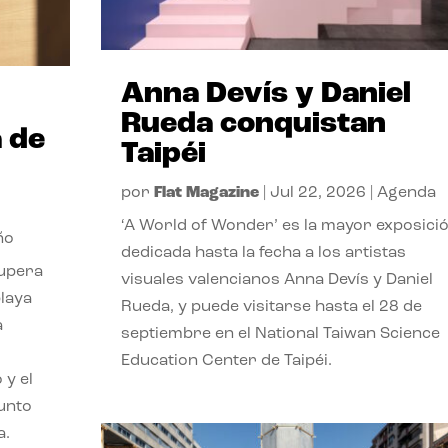
Anna Devís y Daniel
Rueda conquistan
 de
Taipéi
por
Flat Magazine
|
Jul 22, 2026
|
Agenda
‘A World of Wonder’ es la mayor exposici
ño
dedicada hasta la fecha a los artistas
cupera
visuales valencianos Anna Devís y Daniel
playa
Rueda, y puede visitarse hasta el 28 de
a
septiembre en el National Taiwan Science
Education Center de Taipéi.
 y el
punto
a.