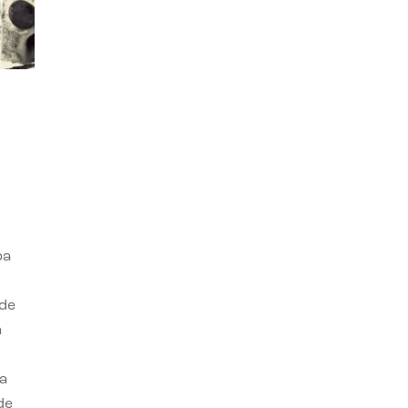
ba
 de
n
a
de