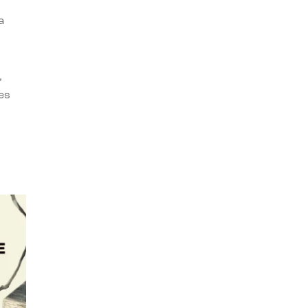
a
,
es