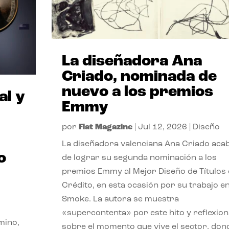
La diseñadora Ana
Criado, nominada de
nuevo a los premios
al y
Emmy
por
Flat Magazine
|
Jul 12, 2026
|
Diseño
La diseñadora valenciana Ana Criado aca
o
de lograr su segunda nominación a los
premios Emmy al Mejor Diseño de Títulos
Crédito, en esta ocasión por su trabajo e
Smoke. La autora se muestra
«supercontenta» por este hito y reflexion
mino,
sobre el momento que vive el sector, don