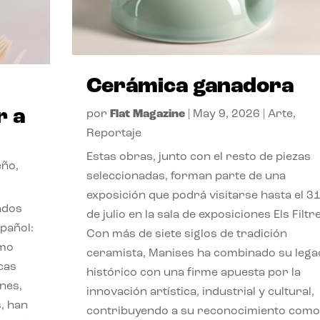
Cerámica ganadora
r a
por
Flat Magazine
|
May 9, 2026
|
Arte
,
Reportaje
Estas obras, junto con el resto de piezas
eño
,
seleccionadas, forman parte de una
exposición que podrá visitarse hasta el 3
ados
de julio en la sala de exposiciones Els Filtr
pañol:
Con más de siete siglos de tradición
imo
ceramista, Manises ha combinado su lega
ucas
histórico con una firme apuesta por la
nes,
innovación artística, industrial y cultural,
, han
contribuyendo a su reconocimiento como