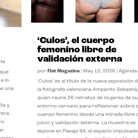
‘Culos’, el cuerpo
femenino libre de
validación externa
te
por
Flat Magazine
|
May 12, 2026
|
Agenda
 que
a lo
‘Culos’ es el título de la nueva exposición 
ne una
la fotógrafa valenciana Amparito Sebastià
quien reúne 26 retratos de mujeres de su
lla y
entorno cercano para reflexionar sobre e
ntre
cuerpo femenino desde una mirada libre 
ro
juicio y validación externa. La muestra se
ar
expone en Pasaje 94, el espacio impulsado