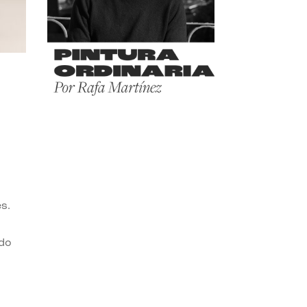
1
es.
do