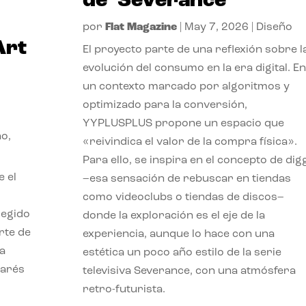
de ‘Severance’
por
Flat Magazine
|
May 7, 2026
|
Diseño
Art
El proyecto parte de una reflexión sobre l
evolución del consumo en la era digital. En
un contexto marcado por algoritmos y
optimizado para la conversión,
YYPLUSPLUS propone un espacio que
ño
,
«reivindica el valor de la compra física».
Para ello, se inspira en el concepto de dig
e el
–esa sensación de rebuscar en tiendas
como videoclubs o tiendas de discos–
legido
donde la exploración es el eje de la
rte de
experiencia, aunque lo hace con una
ia
estética un poco año estilo de la serie
marés
televisiva Severance, con una atmósfera
retro-futurista.