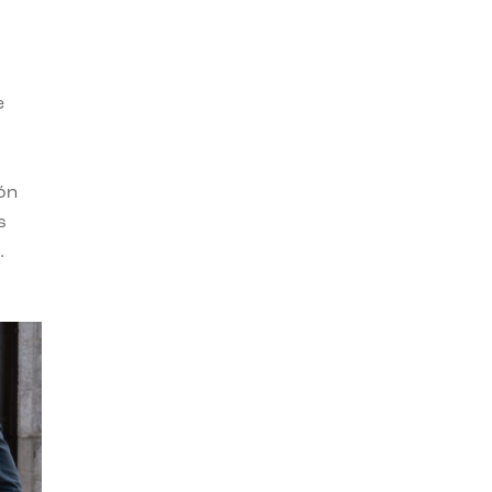
e
ión
s
.