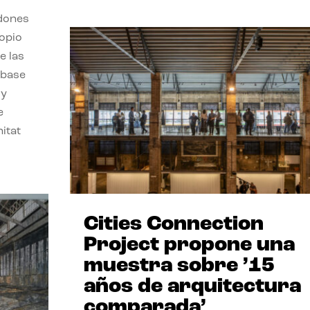
rdones
opio
e las
 base
 y
e
itat
Cities Connection
Project propone una
muestra sobre ’15
años de arquitectura
comparada’