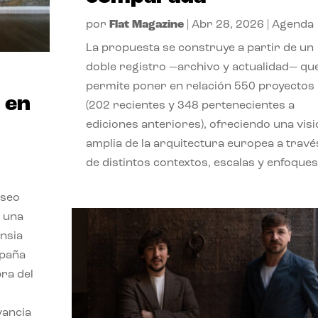
por
Flat Magazine
|
Abr 28, 2026
|
Agenda
La propuesta se construye a partir de un
doble registro —archivo y actualidad— qu
permite poner en relación 550 proyectos
 en
(202 recientes y 348 pertenecientes a
ediciones anteriores), ofreciendo una vis
amplia de la arquitectura europea a travé
de distintos contextos, escalas y enfoques
useo
n una
ensia
spaña
ra del
vancia