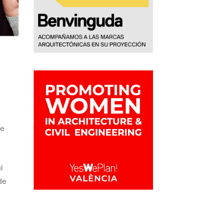
de
,
l
de