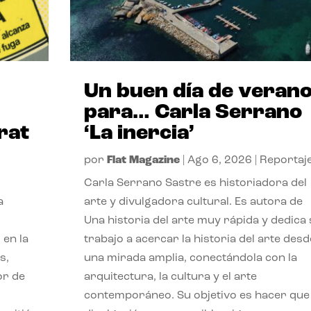
Un buen día de veran
para… Carla Serrano
rat
‘La inercia’
por
Flat Magazine
|
Ago 6, 2026
|
Reportaj
Carla Serrano Sastre es historiadora del
a
arte y divulgadora cultural. Es autora de
Una historia del arte muy rápida y dedica
 en la
trabajo a acercar la historia del arte desd
s,
una mirada amplia, conectándola con la
or de
arquitectura, la cultura y el arte
contemporáneo. Su objetivo es hacer que 