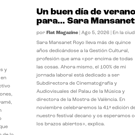
Un buen día de veran
para… Sara Mansanet
por
Flat Magazine
|
Ago 5, 2026
|
En la ciu
Sara Mansanet Royo lleva más de quince
años dedicándose a la Gestión Cultural,
profesión que ama «por encima de todas
las cosas. Ahora mismo, el 100% de mi
s y
jornada laboral está dedicado a ser
 en
Subdirectora de Cinematografía y
ctivo
Audiovisuales del Palau de la Música y
iones,
directora de la Mostra de València. En
iramé,
noviembre celebraremos la 41ª edición d
n
nuestro festival decano y os esperamos 
o
los brazos abiertos», explica.
 que
 de la