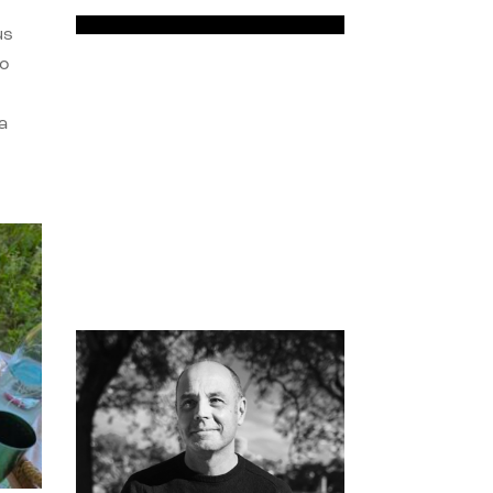
us
do
a