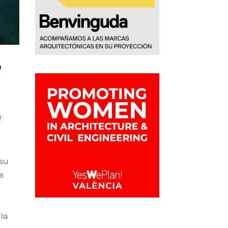
o
e
 su
e
la