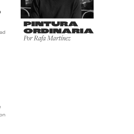
o
dad
e
con