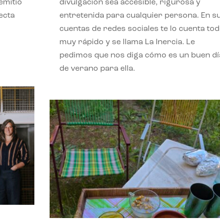
emitió
divulgación sea accesible, rigurosa y
ecta
entretenida para cualquier persona. En s
l
cuentas de redes sociales te lo cuenta to
muy rápido y se llama La Inercia. Le
pedimos que nos diga cómo es un buen dí
de verano para ella.