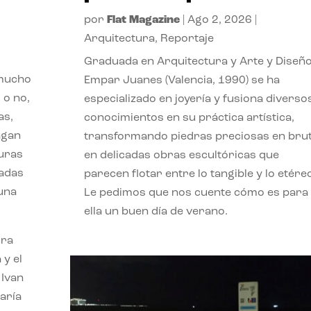
por
Flat Magazine
|
Ago 2, 2026
|
Arquitectura
,
Reportaje
Graduada en Arquitectura y Arte y Diseño
 mucho
Empar Juanes (Valencia, 1990) se ha
 o no,
especializado en joyería y fusiona diverso
as,
conocimientos en su práctica artística,
agan
transformando piedras preciosas en bru
turas
en delicadas obras escultóricas que
vadas
parecen flotar entre lo tangible y lo etére
 una
Le pedimos que nos cuente cómo es para
ella un buen día de verano.
ora
 y el
 Ivan
aría