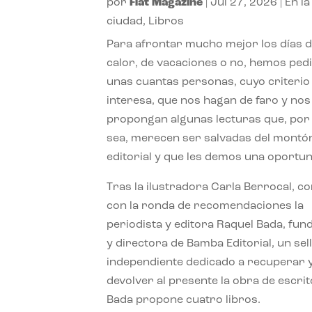
por
Flat Magazine
|
Jul 27, 2026
|
En la
ciudad
,
Libros
Para afrontar mucho mejor los días 
calor, de vacaciones o no, hemos ped
unas cuantas personas, cuyo criterio
interesa, que nos hagan de faro y nos
propongan algunas lecturas que, por 
sea, merecen ser salvadas del montó
editorial y que les demos una oportun
Tras la ilustradora Carla Berrocal, c
con la ronda de recomendaciones la
periodista y editora Raquel Bada, fu
y directora de Bamba Editorial, un sel
independiente dedicado a recuperar 
devolver al presente la obra de escrit
Bada propone cuatro libros.