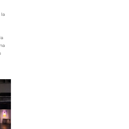
 la
la
una
s