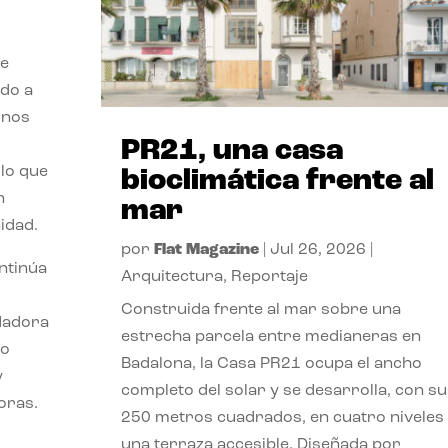
de
ido a
 nos
PR21, una casa
lo que
bioclimática frente al
n
mar
idad.
por
Flat Magazine
|
Jul 26, 2026
|
ontinúa
Arquitectura
,
Reportaje
Construida frente al mar sobre una
ndadora
estrecha parcela entre medianeras en
lo
Badalona, la Casa PR21 ocupa el ancho
y
completo del solar y se desarrolla, con su
oras.
250 metros cuadrados, en cuatro niveles
una terraza accesible. Diseñada por