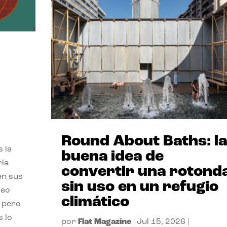
,
Round About Baths: la
 la
buena idea de
rla
convertir una rotond
en sus
sin uso en un refugio
leo
climático
, pero
s lo
por
Flat Magazine
|
Jul 15, 2026
|