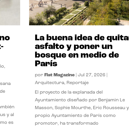
ano
La buena idea de quita
-
asfalto y poner un
bosque en medio de
París
ño
,
por
Flat Magazine
|
Jul 27, 2026
|
Arquitectura
,
Reportaje
esana
 de
El proyecto de la explanada del
Ayuntamiento diseñado por Benjamin Le
también
Masson, Sophie Mourthe, Eric Rousseau y
us y al
propio Ayuntamiento de París como
ómo es
promotor, ha transformado