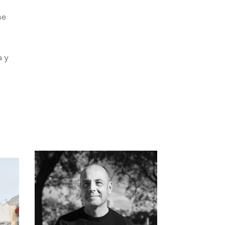
se
a y