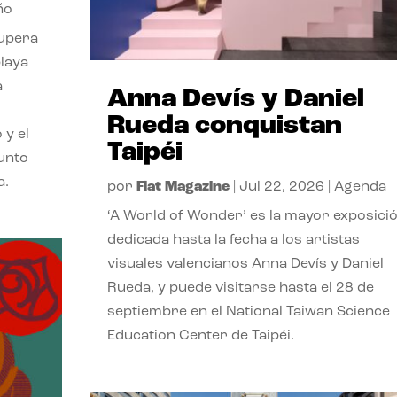
ño
cupera
playa
a
Anna Devís y Daniel
Rueda conquistan
 y el
Taipéi
punto
a.
por
Flat Magazine
|
Jul 22, 2026
|
Agenda
‘A World of Wonder’ es la mayor exposici
dedicada hasta la fecha a los artistas
visuales valencianos Anna Devís y Daniel
Rueda, y puede visitarse hasta el 28 de
septiembre en el National Taiwan Science
Education Center de Taipéi.