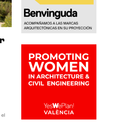
r
 el