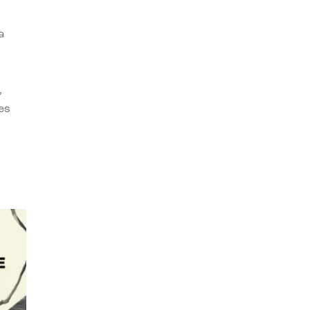
a
,
es