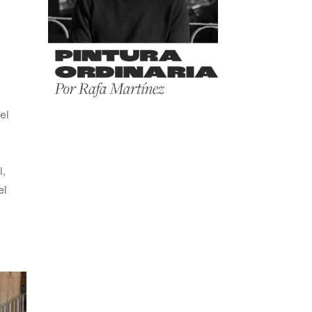
el
,
el