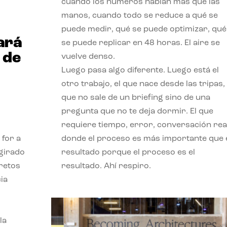
cuando los números hablan más que las
manos, cuando todo se reduce a qué se
puede medir, qué se puede optimizar, qué
ará
se puede replicar en 48 horas. El aire se
 de
vuelve denso.
Luego pasa algo diferente. Luego está el
otro trabajo, el que nace desde las tripas, 
que no sale de un briefing sino de una
pregunta que no te deja dormir. El que
requiere tiempo, error, conversación real
 for a
donde el proceso es más importante que 
 girado
resultado porque el proceso es el
 retos
resultado. Ahí respiro.
ia
la