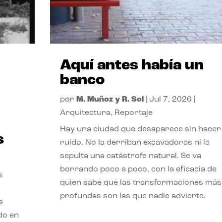
Aquí antes había un
banco
por
M. Muñoz y R. Sol
|
Jul 7, 2026
|
Arquitectura
,
Reportaje
Hay una ciudad que desaparece sin hacer
s
ruido. No la derriban excavadoras ni la
sepulta una catástrofe natural. Se va
borrando poco a poco, con la eficacia de
s
quien sabe que las transformaciones más
profundas son las que nadie advierte.
s
ado en