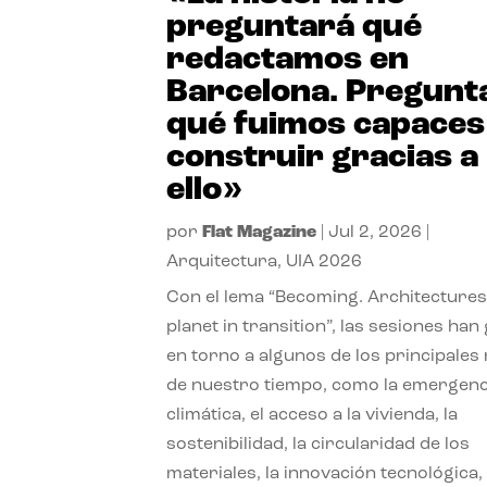
preguntará qué
redactamos en
Barcelona. Pregunt
qué fuimos capaces
construir gracias a
ello»
por
Flat Magazine
|
Jul 2, 2026
|
Arquitectura
,
UIA 2026
Con el lema “Becoming. Architectures
planet in transition”, las sesiones han
en torno a algunos de los principales
de nuestro tiempo, como la emergenc
climática, el acceso a la vivienda, la
sostenibilidad, la circularidad de los
materiales, la innovación tecnológica, 