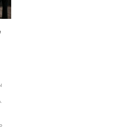
e
l
.
o