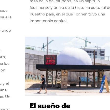
más bello del mundo», es un capítulo
fascinante y único de la historia cultural d
asos
nuestro país, en el que Torner tuvo una
ra a la
importancia capital.
velando
s
oth,
ue los
ión
 y el
para
as. Un
El sueño de