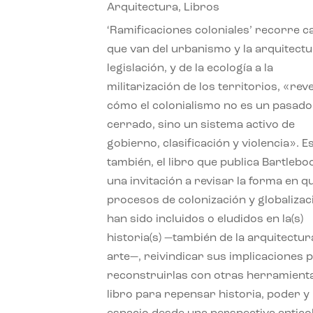
Arquitectura
,
Libros
‘Ramificaciones coloniales’ recorre c
que van del urbanismo y la arquitectu
legislación, y de la ecología a la
militarización de los territorios, «re
cómo el colonialismo no es un pasado
cerrado, sino un sistema activo de
gobierno, clasificación y violencia». E
también, el libro que publica Bartlebo
una invitación a revisar la forma en q
procesos de colonización y globalizac
han sido incluidos o eludidos en la(s)
historia(s) —también de la arquitectura
arte—, reivindicar sus implicaciones 
reconstruirlas con otras herramient
libro para repensar historia, poder y