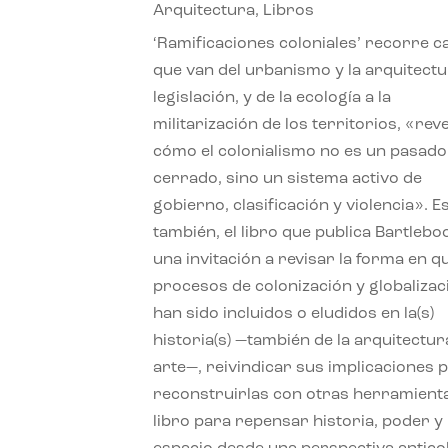
Arquitectura
,
Libros
‘Ramificaciones coloniales’ recorre c
que van del urbanismo y la arquitectu
legislación, y de la ecología a la
militarización de los territorios, «re
cómo el colonialismo no es un pasado
cerrado, sino un sistema activo de
gobierno, clasificación y violencia». E
también, el libro que publica Bartlebo
una invitación a revisar la forma en q
procesos de colonización y globalizac
han sido incluidos o eludidos en la(s)
historia(s) —también de la arquitectura
arte—, reivindicar sus implicaciones 
reconstruirlas con otras herramient
libro para repensar historia, poder y