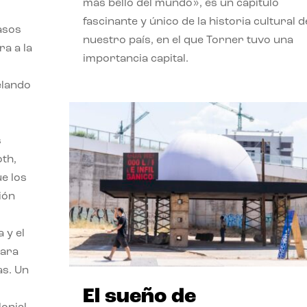
más bello del mundo», es un capítulo
fascinante y único de la historia cultural d
asos
nuestro país, en el que Torner tuvo una
ra a la
importancia capital.
velando
s
oth,
ue los
ión
 y el
para
as. Un
El sueño de