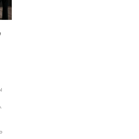
e
l
.
o