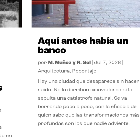
Aquí antes había un
banco
por
M. Muñoz y R. Sol
|
Jul 7, 2026
|
Arquitectura
,
Reportaje
Hay una ciudad que desaparece sin hacer
s
ruido. No la derriban excavadoras ni la
sepulta una catástrofe natural. Se va
borrando poco a poco, con la eficacia de
s
quien sabe que las transformaciones más
profundas son las que nadie advierte.
s
ado en