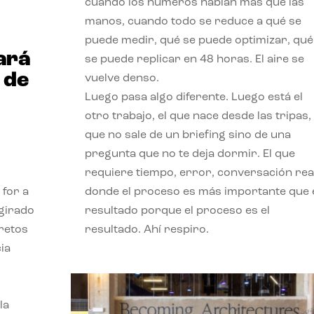
cuando los números hablan más que las
manos, cuando todo se reduce a qué se
puede medir, qué se puede optimizar, qué
ará
se puede replicar en 48 horas. El aire se
 de
vuelve denso.
Luego pasa algo diferente. Luego está el
otro trabajo, el que nace desde las tripas, 
que no sale de un briefing sino de una
pregunta que no te deja dormir. El que
requiere tiempo, error, conversación real
 for a
donde el proceso es más importante que 
 girado
resultado porque el proceso es el
 retos
resultado. Ahí respiro.
ia
la