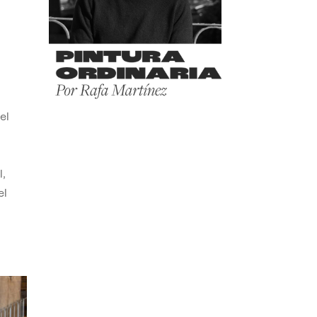
el
,
el