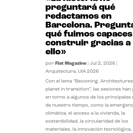
preguntará qué
redactamos en
Barcelona. Pregunt
qué fuimos capaces
construir gracias a
ello»
por
Flat Magazine
|
Jul 2, 2026
|
Arquitectura
,
UIA 2026
Con el lema “Becoming. Architectures
planet in transition”, las sesiones han
en torno a algunos de los principales
de nuestro tiempo, como la emergenc
climática, el acceso a la vivienda, la
sostenibilidad, la circularidad de los
materiales, la innovación tecnológica, 