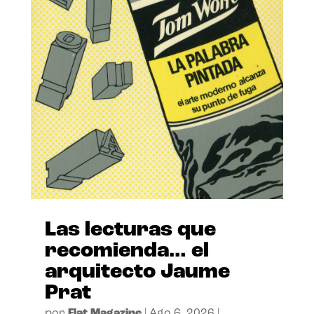
Las lecturas que
recomienda… el
arquitecto Jaume
Prat
por
Flat Magazine
|
Ago 6, 2026
|