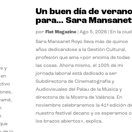
Un buen día de veran
para… Sara Mansanet
por
Flat Magazine
|
Ago 5, 2026
|
En la ciu
Sara Mansanet Royo lleva más de quince
años dedicándose a la Gestión Cultural,
profesión que ama «por encima de todas
las cosas. Ahora mismo, el 100% de mi
s y
jornada laboral está dedicado a ser
 en
Subdirectora de Cinematografía y
ctivo
Audiovisuales del Palau de la Música y
iones,
directora de la Mostra de València. En
iramé,
noviembre celebraremos la 41ª edición d
n
nuestro festival decano y os esperamos 
o
los brazos abiertos», explica.
 que
 de la