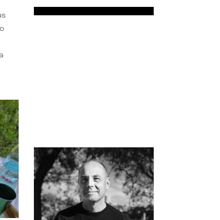
us
do
a