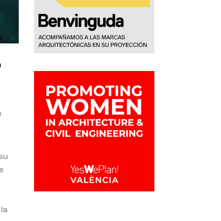
o
e
 su
e
la