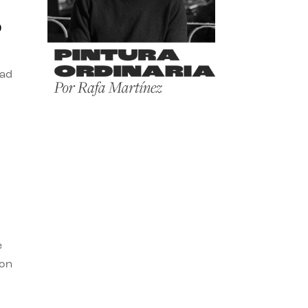
o
dad
e
con