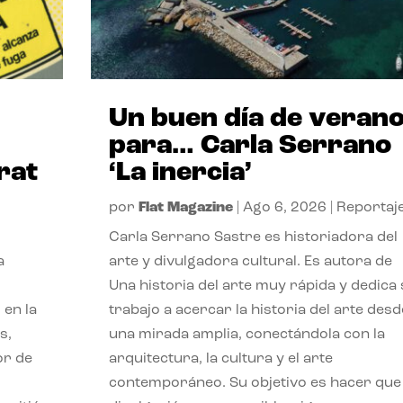
Un buen día de veran
para… Carla Serrano
rat
‘La inercia’
por
Flat Magazine
|
Ago 6, 2026
|
Reportaj
Carla Serrano Sastre es historiadora del
a
arte y divulgadora cultural. Es autora de
Una historia del arte muy rápida y dedica
 en la
trabajo a acercar la historia del arte desd
s,
una mirada amplia, conectándola con la
or de
arquitectura, la cultura y el arte
contemporáneo. Su objetivo es hacer que 