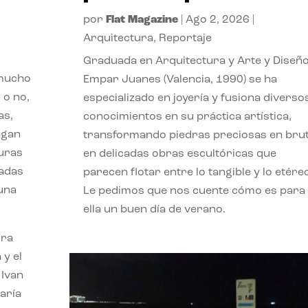
por
Flat Magazine
|
Ago 2, 2026
|
Arquitectura
,
Reportaje
Graduada en Arquitectura y Arte y Diseño
 mucho
Empar Juanes (Valencia, 1990) se ha
 o no,
especializado en joyería y fusiona diverso
as,
conocimientos en su práctica artística,
agan
transformando piedras preciosas en bru
turas
en delicadas obras escultóricas que
vadas
parecen flotar entre lo tangible y lo etére
 una
Le pedimos que nos cuente cómo es para
ella un buen día de verano.
ora
 y el
 Ivan
aría