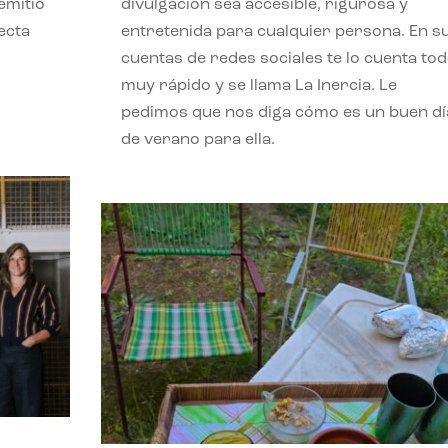
emitió
divulgación sea accesible, rigurosa y
ecta
entretenida para cualquier persona. En s
l
cuentas de redes sociales te lo cuenta to
muy rápido y se llama La Inercia. Le
pedimos que nos diga cómo es un buen dí
de verano para ella.