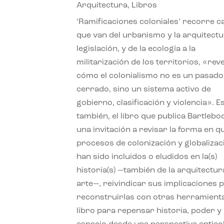
Arquitectura
,
Libros
‘Ramificaciones coloniales’ recorre c
que van del urbanismo y la arquitectu
legislación, y de la ecología a la
militarización de los territorios, «re
cómo el colonialismo no es un pasado
cerrado, sino un sistema activo de
gobierno, clasificación y violencia». E
también, el libro que publica Bartlebo
una invitación a revisar la forma en q
procesos de colonización y globalizac
han sido incluidos o eludidos en la(s)
historia(s) —también de la arquitectura
arte—, reivindicar sus implicaciones 
reconstruirlas con otras herramient
libro para repensar historia, poder y