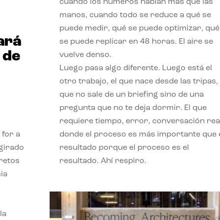
cuando los números hablan más que las
manos, cuando todo se reduce a qué se
puede medir, qué se puede optimizar, qué
ará
se puede replicar en 48 horas. El aire se
 de
vuelve denso.
Luego pasa algo diferente. Luego está el
otro trabajo, el que nace desde las tripas, 
que no sale de un briefing sino de una
pregunta que no te deja dormir. El que
requiere tiempo, error, conversación real
 for a
donde el proceso es más importante que 
 girado
resultado porque el proceso es el
 retos
resultado. Ahí respiro.
ia
la