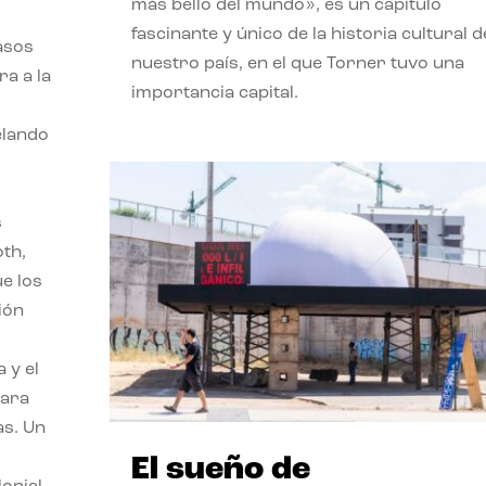
más bello del mundo», es un capítulo
fascinante y único de la historia cultural d
asos
nuestro país, en el que Torner tuvo una
ra a la
importancia capital.
velando
s
oth,
ue los
ión
 y el
para
as. Un
El sueño de