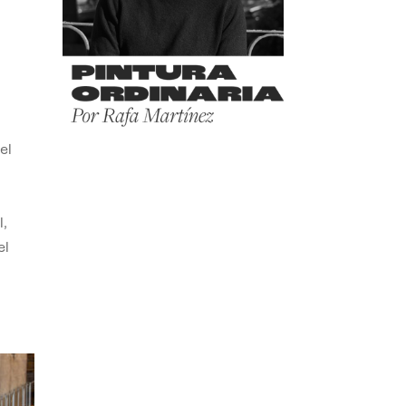
el
,
el