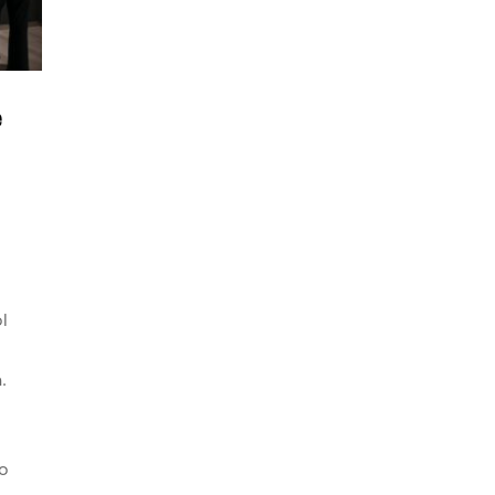
e
l
.
o