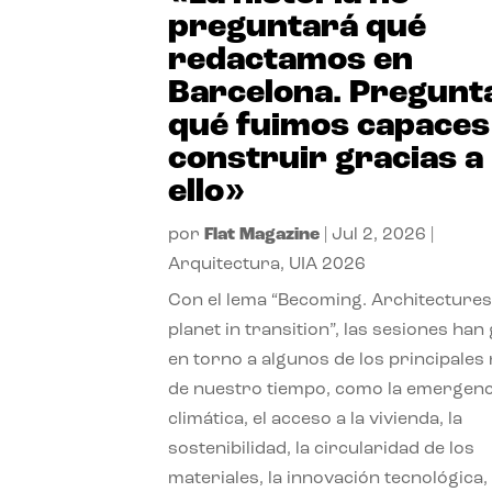
preguntará qué
redactamos en
Barcelona. Pregunt
qué fuimos capaces
construir gracias a
ello»
por
Flat Magazine
|
Jul 2, 2026
|
Arquitectura
,
UIA 2026
Con el lema “Becoming. Architectures
planet in transition”, las sesiones han
en torno a algunos de los principales
de nuestro tiempo, como la emergenc
climática, el acceso a la vivienda, la
sostenibilidad, la circularidad de los
materiales, la innovación tecnológica, 