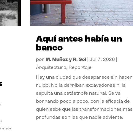
Aquí antes había un
banco
por
M. Muñoz y R. Sol
|
Jul 7, 2026
|
Arquitectura
,
Reportaje
Hay una ciudad que desaparece sin hacer
s
ruido. No la derriban excavadoras ni la
sepulta una catástrofe natural. Se va
borrando poco a poco, con la eficacia de
s
quien sabe que las transformaciones más
profundas son las que nadie advierte.
s
ado en