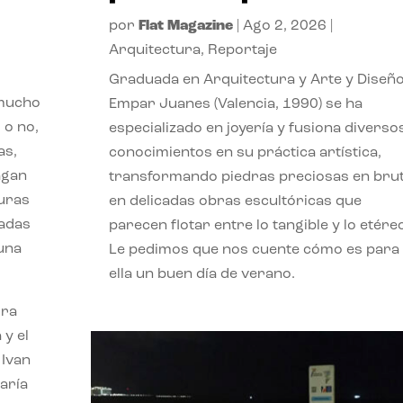
por
Flat Magazine
|
Ago 2, 2026
|
Arquitectura
,
Reportaje
Graduada en Arquitectura y Arte y Diseño
 mucho
Empar Juanes (Valencia, 1990) se ha
 o no,
especializado en joyería y fusiona diverso
as,
conocimientos en su práctica artística,
agan
transformando piedras preciosas en bru
turas
en delicadas obras escultóricas que
vadas
parecen flotar entre lo tangible y lo etére
 una
Le pedimos que nos cuente cómo es para
ella un buen día de verano.
ora
 y el
 Ivan
aría