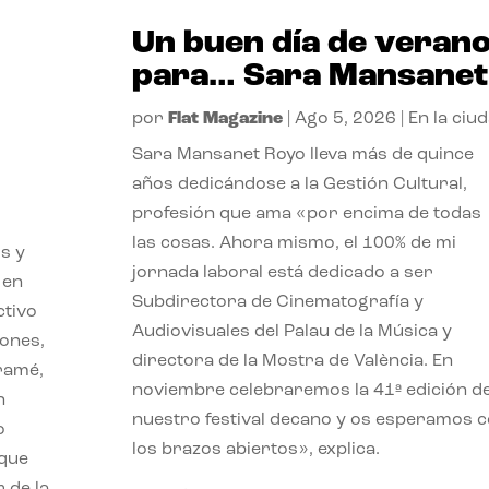
Un buen día de veran
para… Sara Mansanet
por
Flat Magazine
|
Ago 5, 2026
|
En la ciu
Sara Mansanet Royo lleva más de quince
años dedicándose a la Gestión Cultural,
profesión que ama «por encima de todas
las cosas. Ahora mismo, el 100% de mi
s y
jornada laboral está dedicado a ser
 en
Subdirectora de Cinematografía y
ctivo
Audiovisuales del Palau de la Música y
iones,
directora de la Mostra de València. En
iramé,
noviembre celebraremos la 41ª edición d
n
nuestro festival decano y os esperamos 
o
los brazos abiertos», explica.
 que
 de la