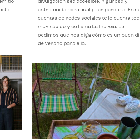
emitió
divulgación sea accesible, rigurosa y
ecta
entretenida para cualquier persona. En s
l
cuentas de redes sociales te lo cuenta to
muy rápido y se llama La Inercia. Le
pedimos que nos diga cómo es un buen dí
de verano para ella.