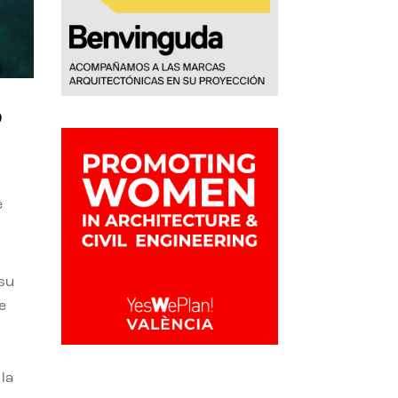
o
e
 su
e
la