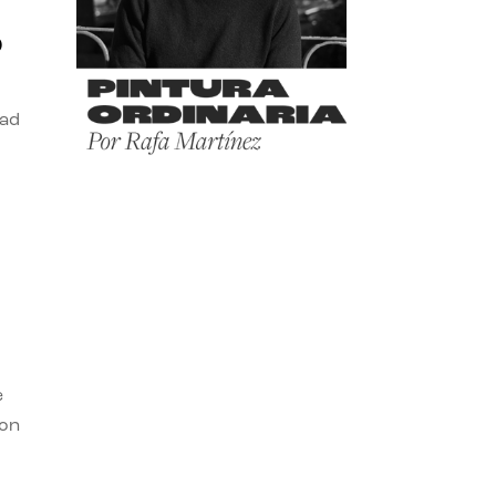
o
dad
e
con