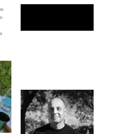
us
do
a