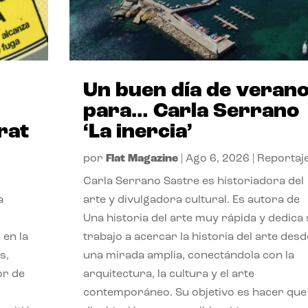
Un buen día de veran
para… Carla Serrano
rat
‘La inercia’
por
Flat Magazine
|
Ago 6, 2026
|
Reportaj
Carla Serrano Sastre es historiadora del
a
arte y divulgadora cultural. Es autora de
Una historia del arte muy rápida y dedica
 en la
trabajo a acercar la historia del arte desd
s,
una mirada amplia, conectándola con la
or de
arquitectura, la cultura y el arte
contemporáneo. Su objetivo es hacer que 