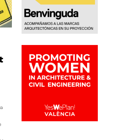
t
la
e