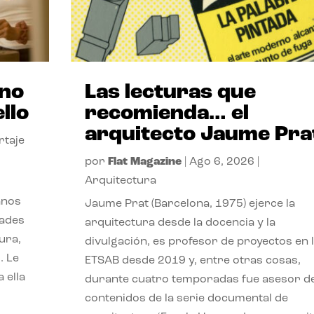
ano
Las lecturas que
llo
recomienda… el
arquitecto Jaume Pra
rtaje
por
Flat Magazine
|
Ago 6, 2026
|
Arquitectura
anos
Jaume Prat (Barcelona, 1975) ejerce la
dades
arquitectura desde la docencia y la
ura,
divulgación, es profesor de proyectos en 
. Le
ETSAB desde 2019 y, entre otras cosas,
 ella
durante cuatro temporadas fue asesor d
contenidos de la serie documental de