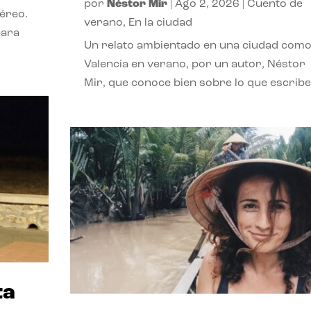
por
Néstor Mir
|
Ago 2, 2026
|
Cuento de
téreo.
verano
,
En la ciudad
para
Un relato ambientado en una ciudad com
Valencia en verano, por un autor, Néstor
Mir, que conoce bien sobre lo que escribe
ta