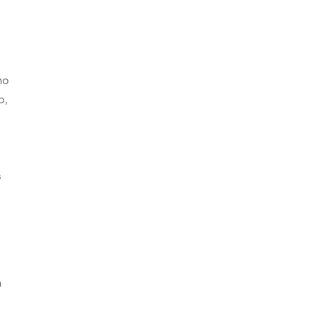
ho
o,
s
s
n