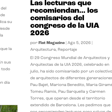
Las lecturas que
 del
recomiendan… los
 de
comisarios del
dica su
congreso de la UIA
 desde
2026
la
por
Flat Magazine
|
Ago 5, 2026
|
que la
Arquitectura
,
Reportaje
El 29 Congreso Mundial de Arquitectos y
En sus
Arquitectas de la UIA 2026, celebrado en
a todo
julio, ha sido comisariado por un colectiv
de arquitectos de diferentes generacione
n día
Pau Bajet, Mariona Benedito, Maria Giramé
Tomeu Ramis, Pau Sarquella y Carmen
Torres, que operan desde el territorio
extendido de Barcelona. Les pedimos que
nos recomienden lecturas para salvar de 