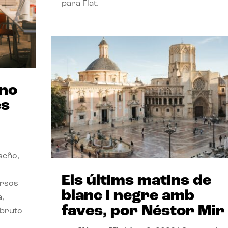
para Flat.
ano
es
seño,
Els últims matins de
ersos
blanc i negre amb
a,
faves, por Néstor Mir
 bruto