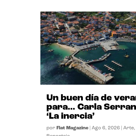
Un buen día de ver
para… Carla Serra
‘La inercia’
por
Flat Magazine
|
Ago 6, 2026
|
Arte
,