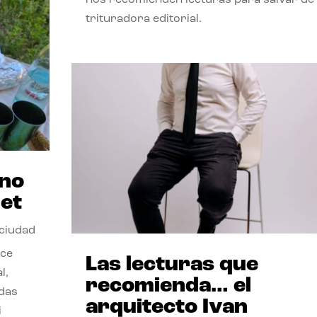
trituradora editorial.
ano
et
 ciudad
nce
Las lecturas que
l,
recomienda… el
odas
arquitecto Ivan
i