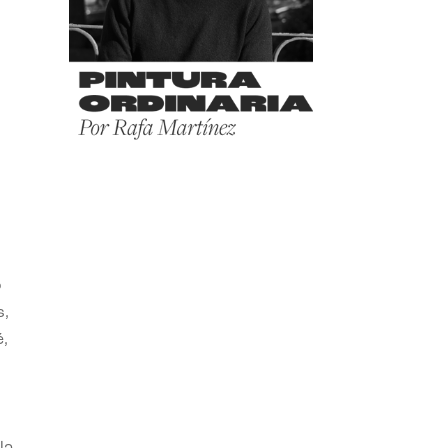
o
s,
,
la