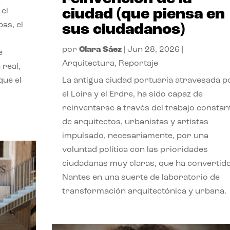
ciudad (que piensa en
 el
pas, el
sus ciudadanos)
por
Clara Sáez
|
Jun 28, 2026
|
e
Arquitectura
,
Reportaje
 real,
que el
La antigua ciudad portuaria atravesada p
el Loira y el Erdre, ha sido capaz de
reinventarse a través del trabajo constan
de arquitectos, urbanistas y artistas
impulsado, necesariamente, por una
voluntad política con las prioridades
ciudadanas muy claras, que ha convertid
Nantes en una suerte de laboratorio de
transformación arquitectónica y urbana.