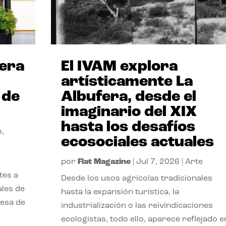
sera
El IVAM explora
artísticamente La
 de
Albufera, desde el
imaginario del XIX
hasta los desafíos
o
,
ecosociales actuales
por
Flat Magazine
|
Jul 7, 2026
|
Arte
tes a
Desde los usos agrícolas tradicionales
ales de
hasta la expansión turística, la
resa de
industrialización o las reivindicaciones
ecologistas, todo ello, aparece reflejado e