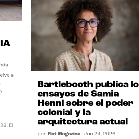
UIA
nda
elve a
Bartlebooth publica l
e
ensayos de Samia
0
Henni sobre el poder
colonial y la
arquitectura actual
26. El
por
Flat Magazine
|
Jun 24, 2026
|