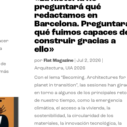
preguntará qué
redactamos en
Barcelona. Preguntar
qué fuimos capaces d
construir gracias a
acer
ello»
a
por
Flat Magazine
|
Jul 2, 2026
|
 de
Arquitectura
,
UIA 2026
 más
Con el lema “Becoming. Architectures for
planet in transition”, las sesiones han gir
en torno a algunos de los principales reto
de nuestro tiempo, como la emergencia
climática, el acceso a la vivienda, la
sostenibilidad, la circularidad de los
materiales, la innovación tecnológica, la