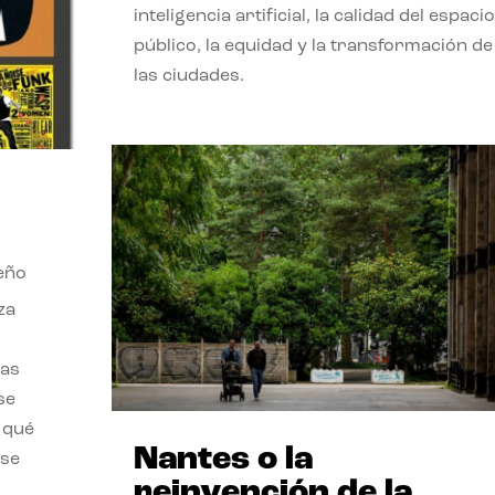
inteligencia artificial, la calidad del espacio
público, la equidad y la transformación de
las ciudades.
eño
za
las
se
 qué
Nantes o la
 se
reinvención de la