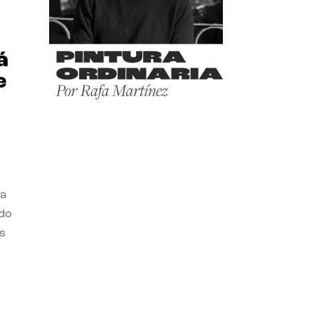
á
e
 a
ado
s