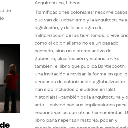
Arquitectura
,
Libros
dad de
‘Ramificaciones coloniales’ recorre casos
io
que van del urbanismo y la arquitectura a 
legislación, y de la ecología a la
militarización de los territorios, «revelan
cómo el colonialismo no es un pasado
cerrado, sino un sistema activo de
gobierno, clasificación y violencia». Es
también, el libro que publica Bartlebooth,
una invitación a revisar la forma en que lo
procesos de colonización y globalización
han sido incluidos o eludidos en la(s)
historia(s) —también de la arquitectura y e
arte—, reivindicar sus implicaciones para
reconstruirlas con otras herramientas. 
libro para repensar historia, poder y
 de