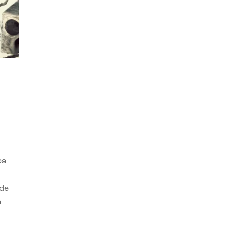
ba
 de
n