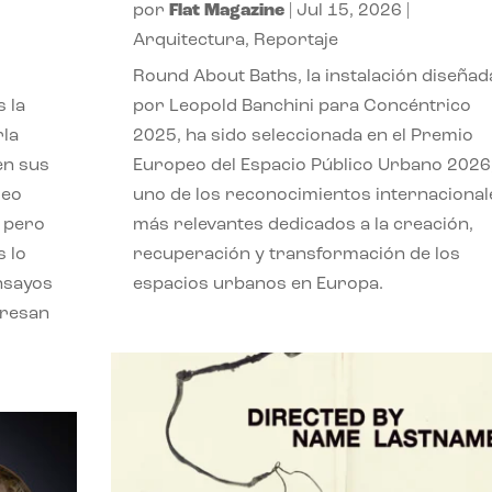
por
Flat Magazine
|
Jul 15, 2026
|
,
Arquitectura
,
Reportaje
Round About Baths, la instalación diseñad
 la
por Leopold Banchini para Concéntrico
rla
2025, ha sido seleccionada en el Premio
en sus
Europeo del Espacio Público Urbano 2026
leo
uno de los reconocimientos internacional
, pero
más relevantes dedicados a la creación,
s lo
recuperación y transformación de los
nsayos
espacios urbanos en Europa.
eresan