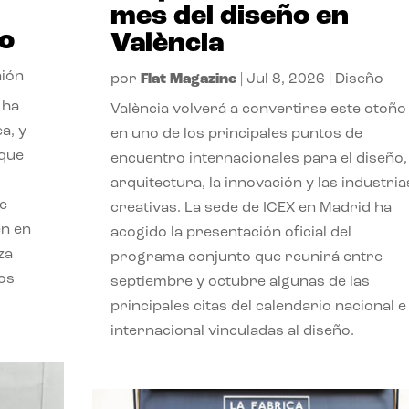
mes del diseño en
so
València
nión
por
Flat Magazine
|
Jul 8, 2026
|
Diseño
 ha
València volverá a convertirse este otoño
a, y
en uno de los principales puntos de
 que
encuentro internacionales para el diseño, 
arquitectura, la innovación y las industria
ue
creativas. La sede de ICEX en Madrid ha
en en
acogido la presentación oficial del
za
programa conjunto que reunirá entre
os
septiembre y octubre algunas de las
principales citas del calendario nacional e
internacional vinculadas al diseño.