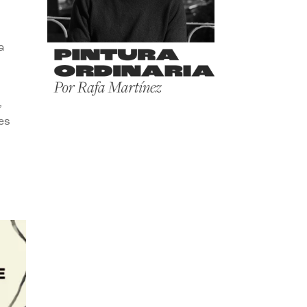
a
,
es