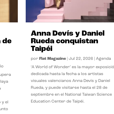
Anna Devís y Daniel
 de
Rueda conquistan
Taipéi
por
Flat Magazine
|
Jul 22, 2026
|
Agenda
ño
‘A World of Wonder’ es la mayor exposici
dedicada hasta la fecha a los artistas
cupera
visuales valencianos Anna Devís y Daniel
playa
Rueda, y puede visitarse hasta el 28 de
a
septiembre en el National Taiwan Science
Education Center de Taipéi.
 y el
punto