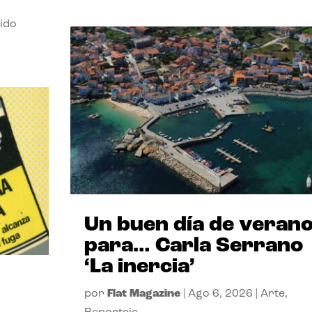
ido
Un buen día de veran
para… Carla Serrano
‘La inercia’
por
Flat Magazine
|
Ago 6, 2026
|
Arte
,