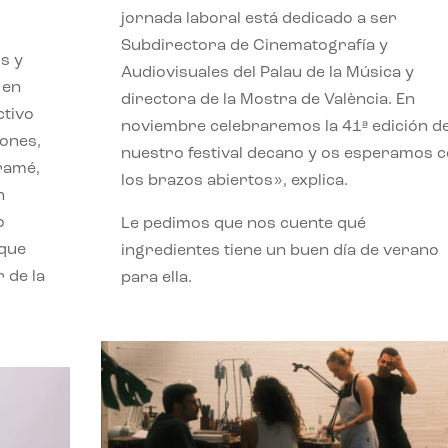
jornada laboral está dedicado a ser
Subdirectora de Cinematografía y
s y
Audiovisuales del Palau de la Música y
 en
directora de la Mostra de València. En
ctivo
noviembre celebraremos la 41ª edición d
iones,
nuestro festival decano y os esperamos 
iramé,
los brazos abiertos», explica.
n
o
Le pedimos que nos cuente qué
 que
ingredientes tiene un buen día de verano
 de la
para ella.