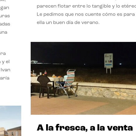
parecen flotar entre lo tangible y lo etére
agan
Le pedimos que nos cuente cómo es para
turas
ella un buen día de verano.
vadas
 una
ora
 y el
 Ivan
aría
A la fresca, a la venta