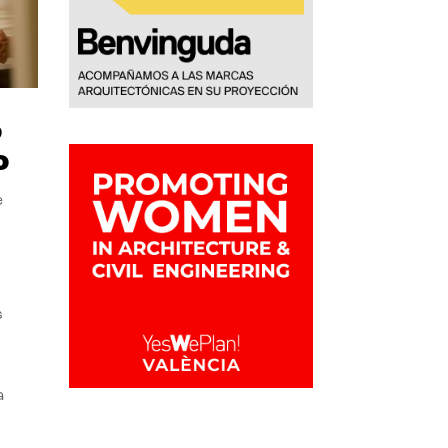
o
o
e
s
a