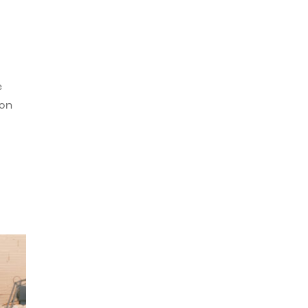
e
con