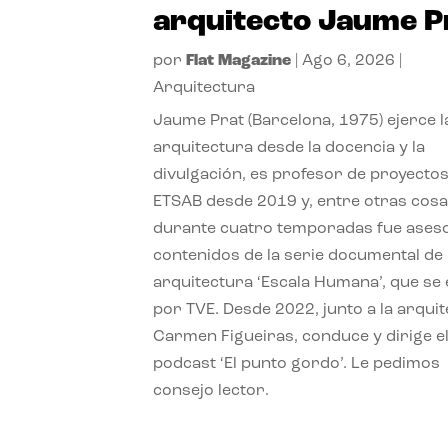
arquitecto Jaume P
por
Flat Magazine
|
Ago 6, 2026
|
Arquitectura
Jaume Prat (Barcelona, 1975) ejerce l
arquitectura desde la docencia y la
divulgación, es profesor de proyectos
ETSAB desde 2019 y, entre otras cosa
durante cuatro temporadas fue ases
contenidos de la serie documental de
arquitectura ‘Escala Humana’, que se 
por TVE. Desde 2022, junto a la arquit
Carmen Figueiras, conduce y dirige e
podcast ‘El punto gordo’. Le pedimos
consejo lector.