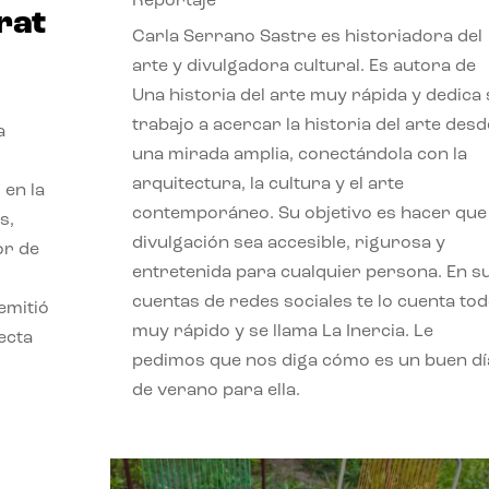
Reportaje
rat
Carla Serrano Sastre es historiadora del
arte y divulgadora cultural. Es autora de
Una historia del arte muy rápida y dedica
trabajo a acercar la historia del arte desd
a
una mirada amplia, conectándola con la
arquitectura, la cultura y el arte
 en la
contemporáneo. Su objetivo es hacer que 
s,
divulgación sea accesible, rigurosa y
or de
entretenida para cualquier persona. En s
cuentas de redes sociales te lo cuenta to
emitió
muy rápido y se llama La Inercia. Le
ecta
pedimos que nos diga cómo es un buen dí
l
de verano para ella.