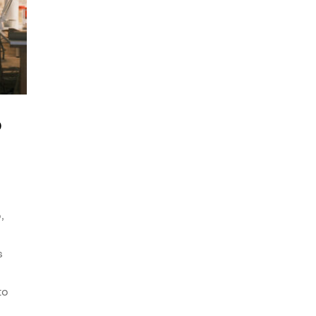
o
,
s
to