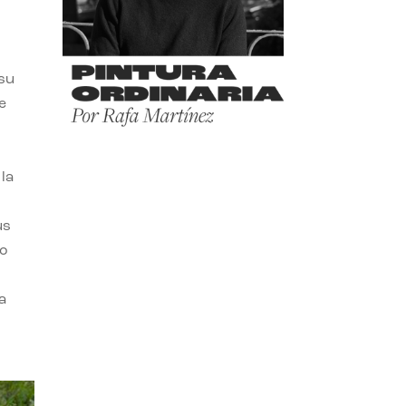
 su
e
la
us
do
a