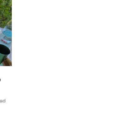
o
dad