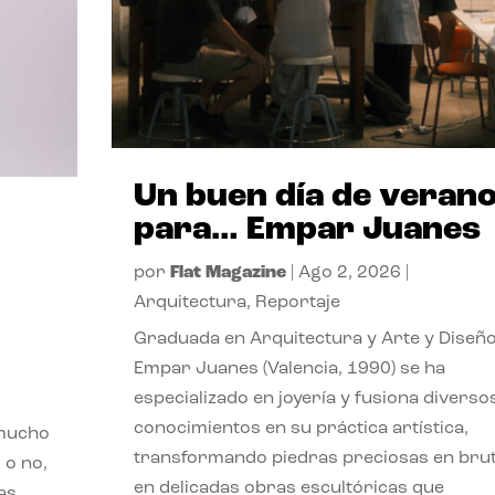
Un buen día de veran
para… Empar Juanes
por
Flat Magazine
|
Ago 2, 2026
|
Arquitectura
,
Reportaje
Graduada en Arquitectura y Arte y Diseño
Empar Juanes (Valencia, 1990) se ha
especializado en joyería y fusiona diverso
conocimientos en su práctica artística,
 mucho
transformando piedras preciosas en bru
 o no,
en delicadas obras escultóricas que
as,