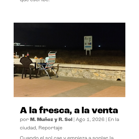
A la fresca, a la venta
por
M. Muñoz y R. Sol
|
Ago 1, 2026
|
En la
ciudad
,
Reportaje
Cuando el sol cae y empieza a soplar la