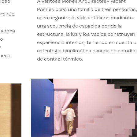
idad.
Alventosa Morell Arquitectes+ Albert
Pàmies para una familia de tres personas,
ontinúa
casa organiza la vida cotidiana mediante
una secuencia de espacios donde la
ndadora
estructura, la luz y los vacíos construyen 
lo
experiencia interior, teniendo en cuenta 
y
estrategia bioclimática basada en estudio
oras.
de control térmico.