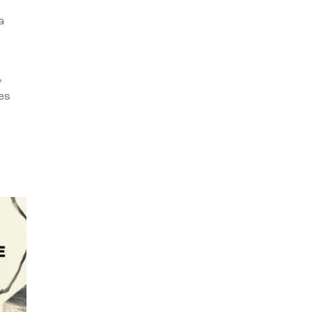
a
,
es