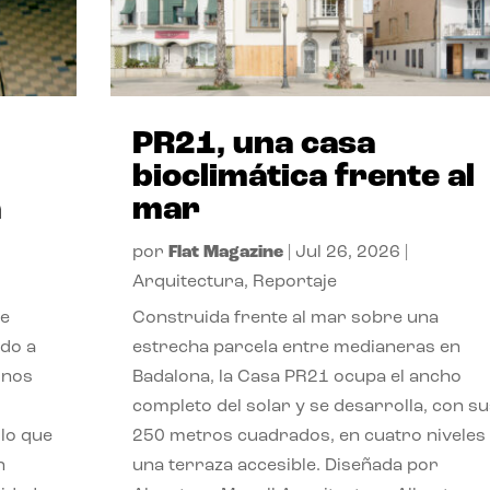
PR21, una casa
bioclimática frente al
a
mar
por
Flat Magazine
|
Jul 26, 2026
|
Arquitectura
,
Reportaje
de
Construida frente al mar sobre una
ido a
estrecha parcela entre medianeras en
 nos
Badalona, la Casa PR21 ocupa el ancho
completo del solar y se desarrolla, con su
lo que
250 metros cuadrados, en cuatro niveles
n
una terraza accesible. Diseñada por