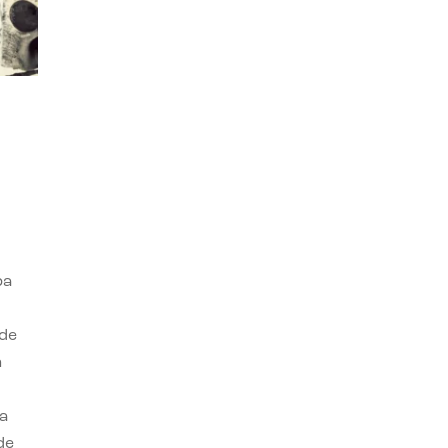
ba
 de
n
a
de