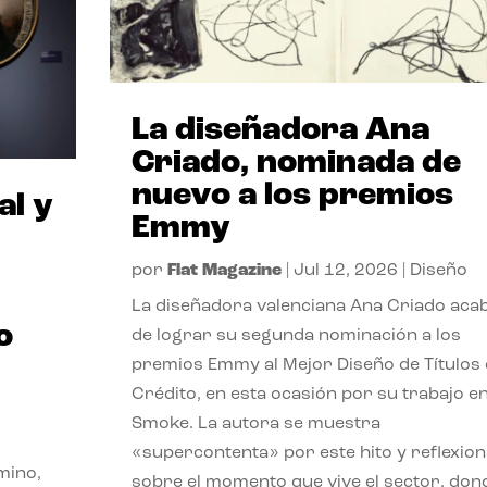
La diseñadora Ana
Criado, nominada de
nuevo a los premios
al y
Emmy
por
Flat Magazine
|
Jul 12, 2026
|
Diseño
La diseñadora valenciana Ana Criado aca
o
de lograr su segunda nominación a los
premios Emmy al Mejor Diseño de Títulos
Crédito, en esta ocasión por su trabajo e
Smoke. La autora se muestra
«supercontenta» por este hito y reflexion
mino,
sobre el momento que vive el sector, don