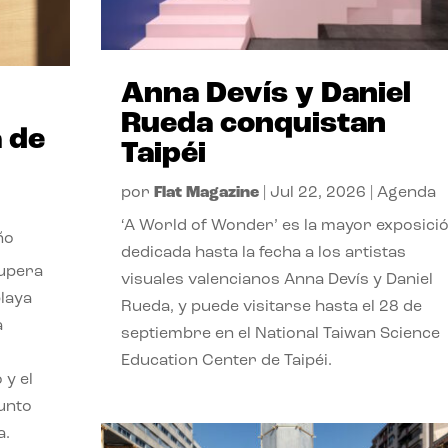
Anna Devís y Daniel
Rueda conquistan
 de
Taipéi
por
Flat Magazine
|
Jul 22, 2026
|
Agenda
‘A World of Wonder’ es la mayor exposici
ño
dedicada hasta la fecha a los artistas
cupera
visuales valencianos Anna Devís y Daniel
playa
Rueda, y puede visitarse hasta el 28 de
a
septiembre en el National Taiwan Science
Education Center de Taipéi.
 y el
punto
a.