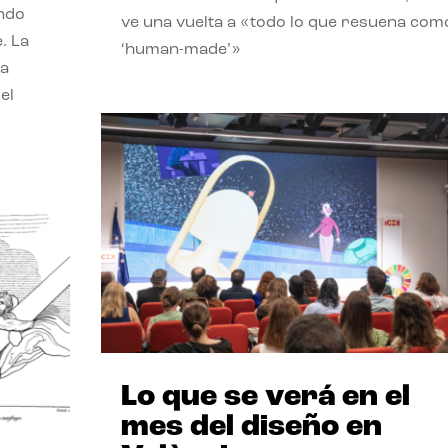
endo
ve una vuelta a «todo lo que resuena com
. La
‘human-made’»
la
el
Lo que se verá en el
mes del diseño en