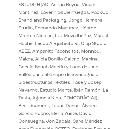
ESTUDI {H}AC, Arnau Reyna, Vicent
Martínez, Lavernia&Cienfuegos, PackCo
Brand and Packaging, Jorge Herrera
Studio, Fernando Martínez, Héctor
Montes Nicolás, Luz Moya Ibáñez, Miguel
Hache, Lecoc Arquitectura, Clap Studio,
ABEZ, Amparito Taconcitos, Monnou,
Makea, Alicia Bonillo Calero, Marina
García-Broch Martín y Laura Hueso
Vallés para el Grupo de investigación
Bioestructuras Textiles, Fase y Josep
Navarro, Estudio Menta, Ibán Ramón, La
Taula, Agencia Kids, DEMOCRÀCIA®,
Brandsummit, Tapas Duras, Álvaro
García Ruano, Elena Yuste, David
Consuegra, Jon Zabala, Sara Méndez