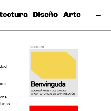
tectura
Diseño
Arte
PUBLICIDAD
idad
emos
uera
l tras