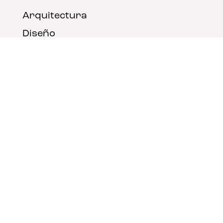
Arquitectura
Diseño
Arte
Nosotros
Nota legal
Contacto
© FLAT Magazine 2026