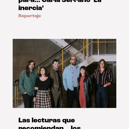
para… Carla Serrano ‘La
inercia’
Reportaje
Las lecturas que
recomiendan… los