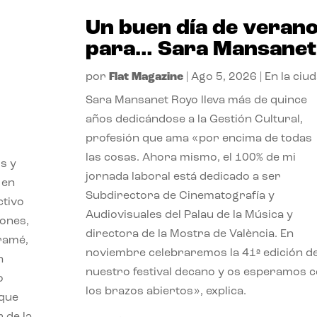
Un buen día de veran
para… Sara Mansanet
por
Flat Magazine
|
Ago 5, 2026
|
En la ciu
Sara Mansanet Royo lleva más de quince
años dedicándose a la Gestión Cultural,
profesión que ama «por encima de todas
las cosas. Ahora mismo, el 100% de mi
s y
jornada laboral está dedicado a ser
 en
Subdirectora de Cinematografía y
ctivo
Audiovisuales del Palau de la Música y
iones,
directora de la Mostra de València. En
iramé,
noviembre celebraremos la 41ª edición d
n
nuestro festival decano y os esperamos 
o
los brazos abiertos», explica.
 que
 de la