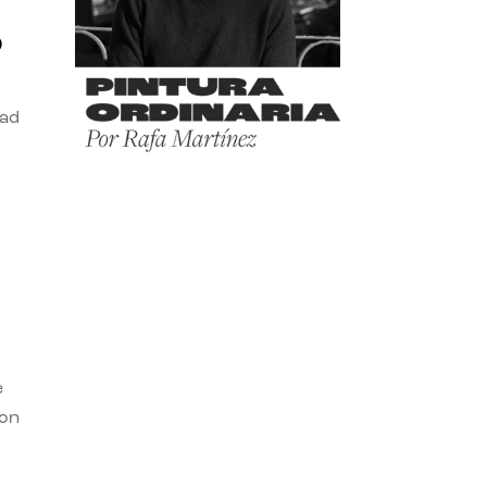
o
dad
e
con