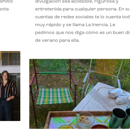
emitió
divulgación sea accesible, rigurosa y
ecta
entretenida para cualquier persona. En s
l
cuentas de redes sociales te lo cuenta to
muy rápido y se llama La Inercia. Le
pedimos que nos diga cómo es un buen dí
de verano para ella.