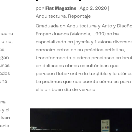
por
Flat Magazine
|
Ago 2, 2026
|
Arquitectura
,
Reportaje
Graduada en Arquitectura y Arte y Diseño
 mucho
Empar Juanes (Valencia, 1990) se ha
 o no,
especializado en joyería y fusiona diverso
as,
conocimientos en su práctica artística,
agan
transformando piedras preciosas en bru
turas
en delicadas obras escultóricas que
vadas
parecen flotar entre lo tangible y lo etére
 una
Le pedimos que nos cuente cómo es para
ella un buen día de verano.
ora
 y el
 Ivan
aría