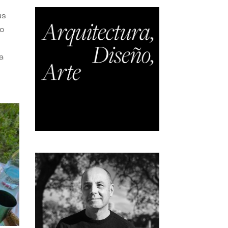
us
do
a