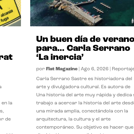
Un buen día de veran
para… Carla Serrano
rat
‘La inercia’
por
Flat Magazine
|
Ago 6, 2026
|
Reportaj
Carla Serrano Sastre es historiadora del
a
arte y divulgadora cultural. Es autora de
Una historia del arte muy rápida y dedica
 en la
trabajo a acercar la historia del arte desd
s,
una mirada amplia, conectándola con la
or de
arquitectura, la cultura y el arte
contemporáneo. Su objetivo es hacer que 