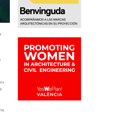
o
e
 su
e
la