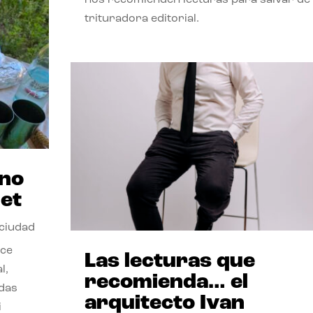
trituradora editorial.
ano
et
 ciudad
nce
Las lecturas que
l,
recomienda… el
odas
arquitecto Ivan
i