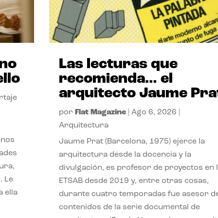
ano
Las lecturas que
llo
recomienda… el
arquitecto Jaume Pra
rtaje
por
Flat Magazine
|
Ago 6, 2026
|
Arquitectura
anos
Jaume Prat (Barcelona, 1975) ejerce la
dades
arquitectura desde la docencia y la
ura,
divulgación, es profesor de proyectos en 
. Le
ETSAB desde 2019 y, entre otras cosas,
 ella
durante cuatro temporadas fue asesor d
contenidos de la serie documental de