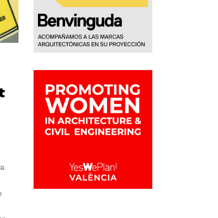
t
la
e