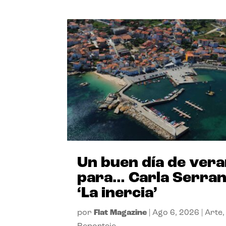
Un buen día de ver
para… Carla Serra
‘La inercia’
por
Flat Magazine
|
Ago 6, 2026
|
Arte
,