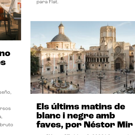
para Flat.
ano
es
seño,
Els últims matins de
ersos
blanc i negre amb
a,
faves, por Néstor Mir
 bruto