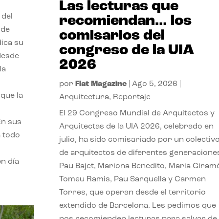
Las lecturas que
 del
recomiendan… los
 de
comisarios del
dica su
congreso de la UIA
 desde
2026
la
por
Flat Magazine
|
Ago 5, 2026
|
que la
Arquitectura
,
Reportaje
El 29 Congreso Mundial de Arquitectos y
En sus
Arquitectas de la UIA 2026, celebrado en
a todo
julio, ha sido comisariado por un colectiv
de arquitectos de diferentes generacione
n día
Pau Bajet, Mariona Benedito, Maria Giramé
Tomeu Ramis, Pau Sarquella y Carmen
Torres, que operan desde el territorio
extendido de Barcelona. Les pedimos que
nos recomienden lecturas para salvar de 