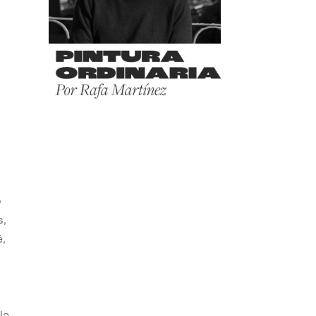
o
s,
,
la