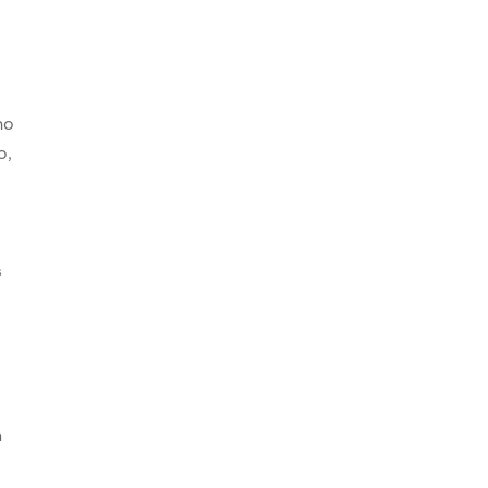
ho
o,
s
s
n