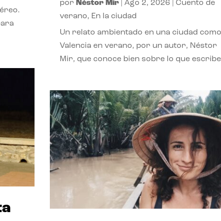
por
Néstor Mir
|
Ago 2, 2026
|
Cuento de
téreo.
verano
,
En la ciudad
para
Un relato ambientado en una ciudad com
Valencia en verano, por un autor, Néstor
Mir, que conoce bien sobre lo que escribe
ta