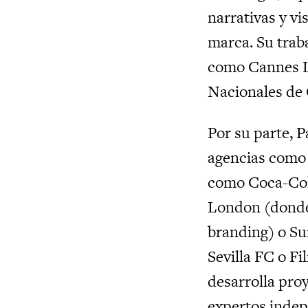
narrativas y v
marca. Su traba
como Cannes Li
Nacionales de 
Por su parte, 
agencias como 
como Coca-Col
London (donde 
branding) o S
Sevilla FC o Fi
desarrolla pro
expertos indep