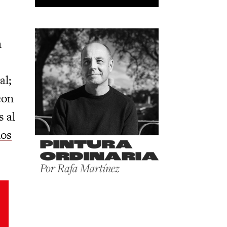
n
al;
con
s al
los