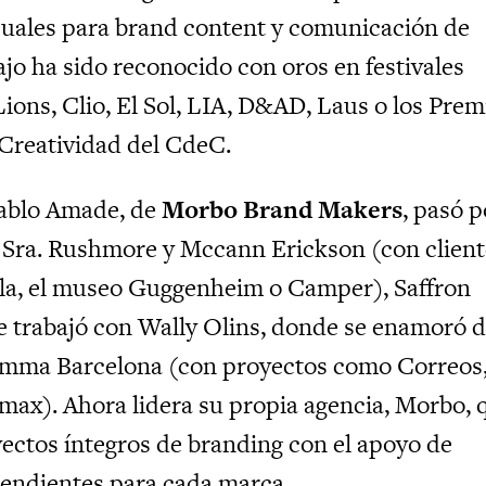
isuales para brand content y comunicación de
jo ha sido reconocido con oros en festivales
ons, Clio, El Sol, LIA, D&AD, Laus o los Prem
Creatividad del CdeC.
Pablo Amade, de
Morbo Brand Makers
, pasó p
Sra. Rushmore y Mccann Erickson (con client
a, el museo Guggenheim o Camper), Saffron
trabajó con Wally Olins, donde se enamoró d
umma Barcelona (con proyectos como Correos
lmax). Ahora lidera su propia agencia, Morbo, 
yectos íntegros de branding con el apoyo de
endientes para cada marca.