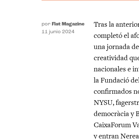
Tras la anterio
por
Flat Magazine
11 junio 2024
completó el afo
una jornada de 
creatividad qu
nacionales e in
la Fundació de
confirmados n
NYSU, fagerstr
democràcia y BO
CaixaForum Valè
y entran Nerea