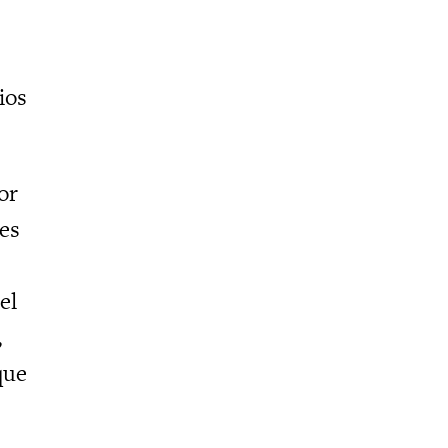
ios
or
es
el
,
que