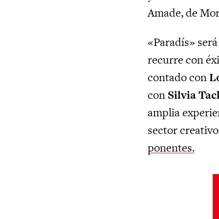
Amade, de Mor
«Paradís» será
recurre con éx
contado con
L
con
Silvia Tac
amplia experien
sector creativ
ponentes.