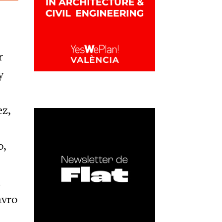
r
y
ez,
o,
n
avro