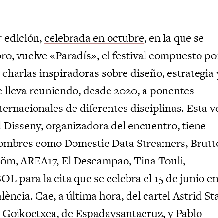
r edición,
celebrada en octubre
, en la que se
ro, vuelve «Paradís», el festival compuesto po
charlas inspiradoras sobre diseño, estrategia 
e lleva reuniendo, desde 2020, a ponentes
ternacionales de diferentes disciplinas. Esta v
l Disseny, organizadora del encuentro, tiene
ombres como Domestic Data Streamers, Brutt
öm, AREA17, El Descampao, Tina Touli,
L para la cita que se celebra el 15 de junio e
ncia. Cae, a última hora, del cartel Astrid St
 Goikoetxea, de Espadaysantacruz, y Pablo