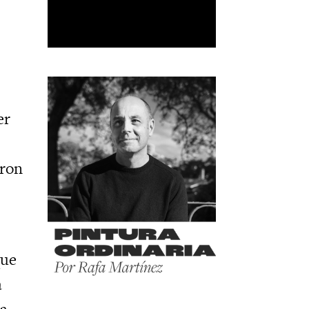
er
aron
que
a
la