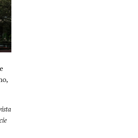
te
no,
vista
cie