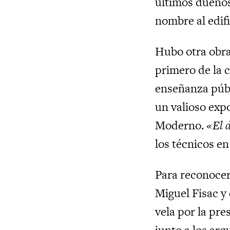
últimos dueños
nombre al edif
Hubo otra obra 
primero de la c
enseñanza públ
un valioso exp
Moderno.
«El d
los técnicos en
Para reconocer
Miguel Fisac 
vela por la pr
junto a los arq