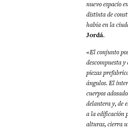
nuevo espacio e
distinta de const
había en la ciud
Jordá
.
«
El conjunto po
descompuesta y 
piezas prefabric
ángulos. El inte
cuerpos adosados
delantera y, de e
a la edificación 
alturas, cierra u