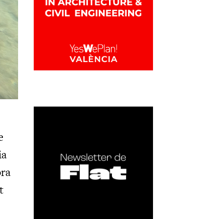
e
ia
ora
t