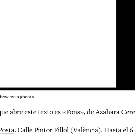
Show me a ghost».
que abre este texto es «Fons», de Azahara Cere
Posta
. Calle Pintor Fillol (València). Hasta el 6