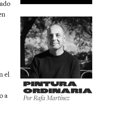
ñado
en
n el
o a