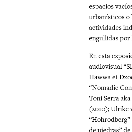
espacios vacío
urbanísticos o 
actividades ind
engullidas por
En esta exposic
audiovisual “S
Hawwa et Dzoel-
“Nomadic Comm
Toni Serra aka
(2010); Ulrike 
“Hohrodberg” (
de piedras” de