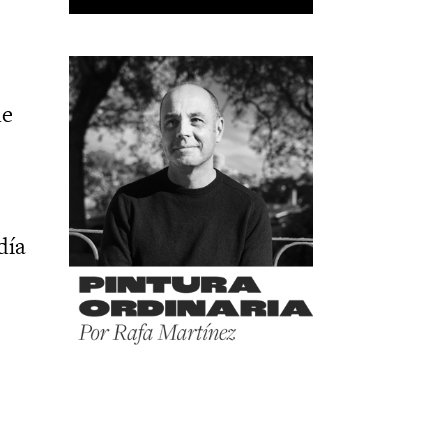
de
día