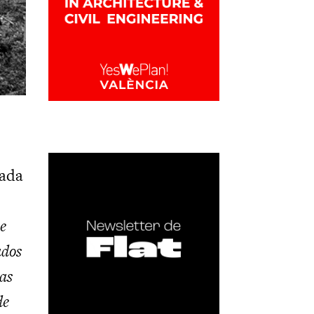
mada
e
ados
tas
de