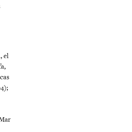
s
, el
a,
icas
4);
“Mar