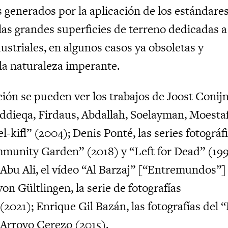
s generados por la aplicación de los estándare
las grandes superficies de terreno dedicadas a
ustriales, en algunos casos ya obsoletas y
 la naturaleza imperante.
ión se pueden ver los trabajos de Joost Conijn
iddieqa, Firdaus, Abdallah, Soelayman, Moestaf
kifl” (2004); Denis Ponté, las series fotográf
unity Garden” (2018) y “Left for Dead” (199
 Abu Ali, el vídeo “Al Barzaj” [“Entremundos”]
von Gültlingen, la serie de fotografías
2021); Enrique Gil Bazán, las fotografías del 
 Arroyo Cerezo (2015).