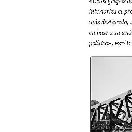
«Estos grupos a
interioriza el p
más destacado, t
en base a su anál
político»
, expli