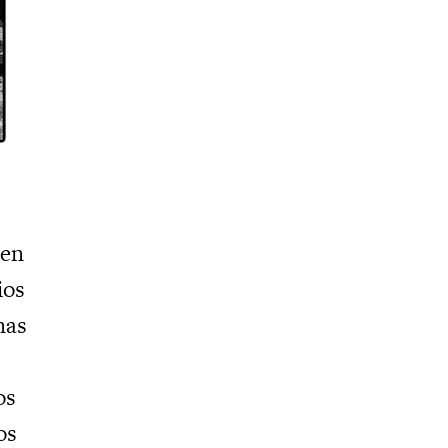
 en
ios
nas
os
os