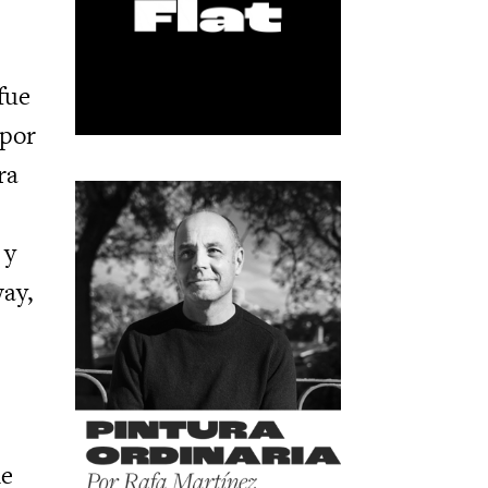
fue
 por
ra
 y
way,
ne