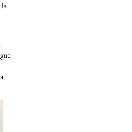
 la
e
ague
la