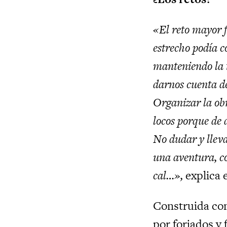
«El reto mayor 
estrecho podía c
manteniendo la t
darnos cuenta d
Organizar la ob
locos porque de 
No dudar y lleva
una aventura, co
cal…»,
explica 
Construida con
por forjados y