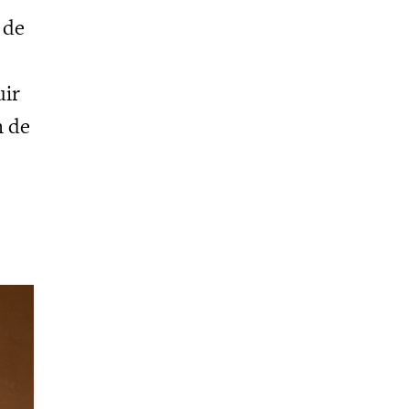
 de
uir
n de