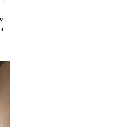
e
do
as