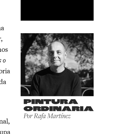
na
,
hos
s o
oria
ada
nal,
cupa