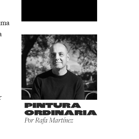
cima
a
r