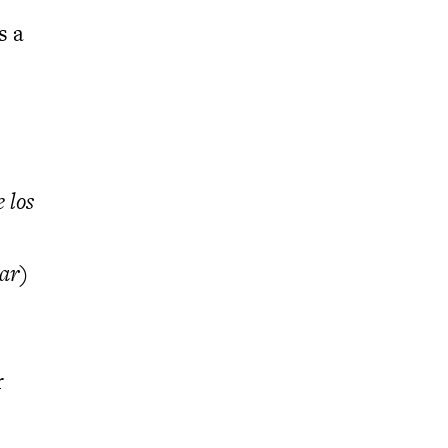
s a
 los
mar)
r