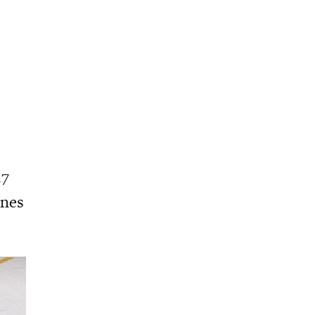
s
17
ones