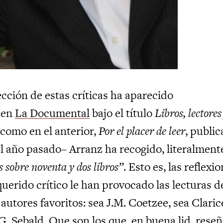
cción de estas críticas ha aparecido
 en
La Documental
bajo el título
Libros, lectores
 –como en el anterior,
Por el placer de leer
, publi
el año pasado– Arranz ha recogido, literalment
 sobre noventa y dos libros”
. Esto es, las reflexi
uerido crítico le han provocado las lecturas d
autores favoritos: sea J.M. Coetzee, sea Claric
. Sebald. Que son los que, en buena lid, reseñ