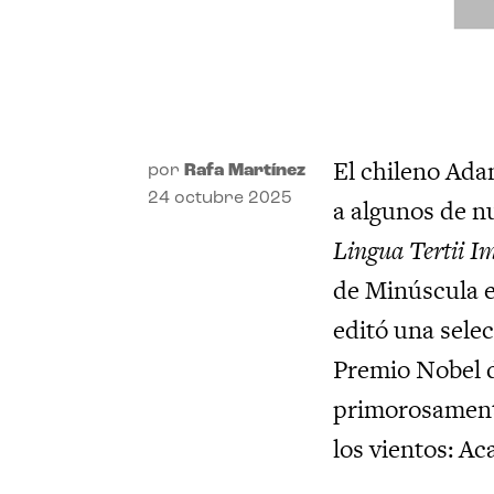
El chileno Ada
por
Rafa Martínez
24 octubre 2025
a algunos de n
Lingua Tertii Im
de Minúscula e
editó una selec
Premio Nobel d
primorosamente
los vientos: Ac