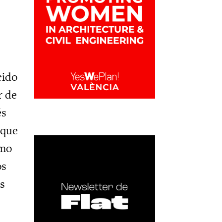
cido
r de
és
 que
imo
os
s