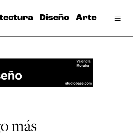
tectura
Diseño
Arte
go más