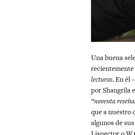
Una buena sele
recientemente
lecturas
. En él
por Shangrila 
“noventa reseñas
que a nuestro q
algunos de sus 
Lispector o W.G