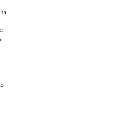
 ha
os
a
mo