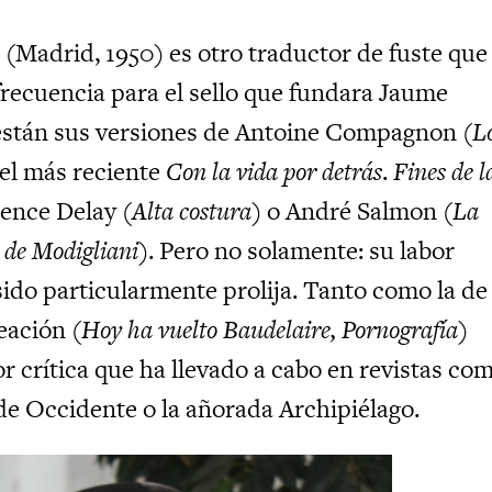
(Madrid, 1950) es otro traductor de fuste que
frecuencia para el sello que fundara Jaume
 están sus versiones de Antoine Compagnon (
L
el más reciente
Con la vida por detrás
.
Fines de l
rence Delay (
Alta costura
) o André Salmon (
La
 de Modigliani
). Pero no solamente: su labor
sido particularmente prolija. Tanto como la de
eación (
Hoy ha vuelto Baudelaire, Pornografía
)
r crítica que ha llevado a cabo en revistas co
 de Occidente o la añorada Archipiélago.