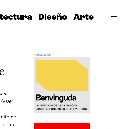
tectura
Diseño
Arte
PUBLICIDAD
me
ibro
 (
«Del
trito de
s altos