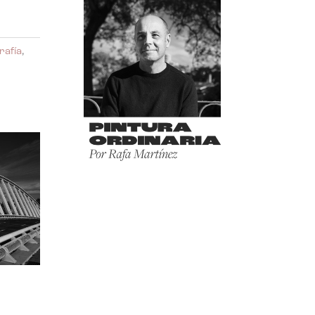
rafía
,