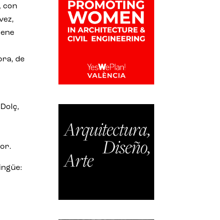
, con
vez,
iene
ora, de
 Dolç,
tor.
lingüe: