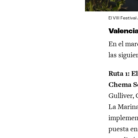
El VIII Festiv
Valencia
En el mar
las
siguie
Ruta 1: E
Chema S
Gulliver,
La Marina
implement
puesta en