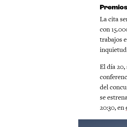
Premios
La cita s
con 15.00
trabajos 
inquietude
El día 20,
conferenc
del concu
se estren
20:30, en