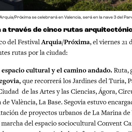
al Arquia/Próxima se celebrará en Valencia, será en la nave 3 del Pa
 a través de cinco rutas arquitectóni
co del Festival
Arquia/Próxima
, el viernes 21
ntes rutas por la ciudad:
l espacio cultural y el camino andado.
Ruta, 
egovia,
que recorrerá los Jardines del Turia, 
 Ciudad
de las Artes y las Ciencias, Ágora, Circ
 de València, La Base. Segovia estuvo encargado
ación de proyectos urbanos de La Marina de Va
 marcha del espacio sociocultural Convent C