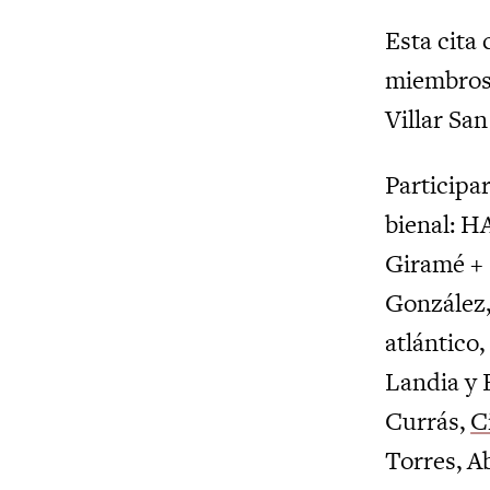
Esta cita 
miembros d
Villar Sa
Participa
bienal: H
Giramé + 
González,
atlántico,
Landia y
Currás,
C
Torres, A