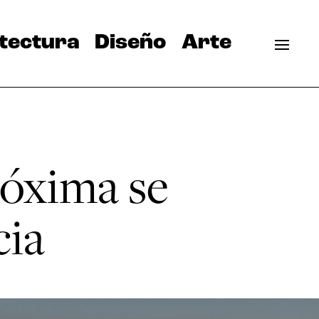
tectura
Diseño
Arte
róxima se
cia