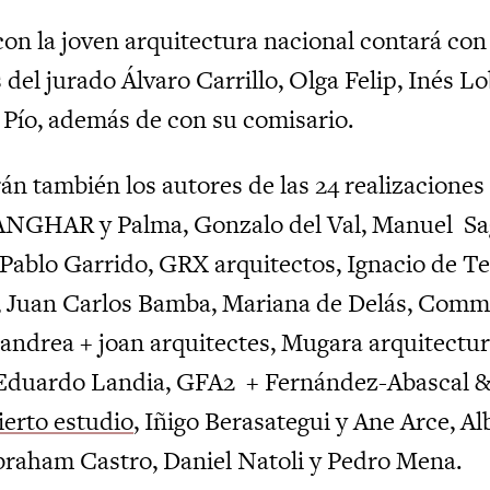
con la joven arquitectura nacional contará con 
el jurado Álvaro Carrillo, Olga Felip, Inés Lo
n Pío, además de con su comisario.
rán también los autores de las 24 realizaciones
ANGHAR y Palma, Gonzalo del Val, Manuel
Sa
Pablo Garrido, GRX arquitectos, Ignacio de Te
 Juan Carlos Bamba, Mariana de
Delás, Commo
 andrea + joan arquitectes,
Mugara arquitectur
 Eduardo Landia, GFA2
+ Fernández-Abascal &
ierto estudio
, Iñigo
Berasategui y Ane Arce, Alb
braham Castro, Daniel Natoli y Pedro Mena.